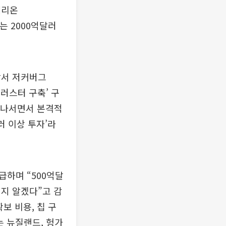
페리온
는 2000억달러
앞서 저커버그
클러스터 구축’ 구
 나서면서 본격적
러 이상 투자’라
하며 “500억달
지 알겠다”고 감
보 비용, 칩 구
는 뉴질랜드, 헝가