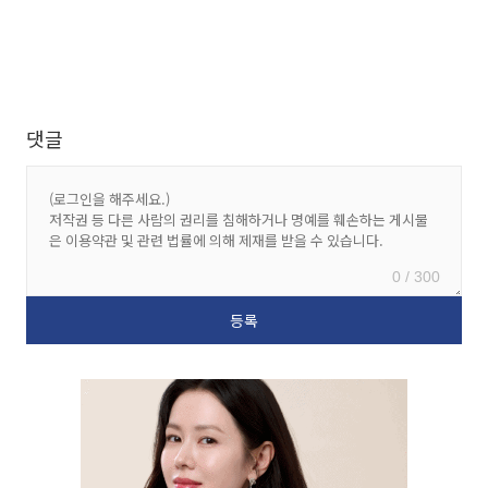
댓글
0 / 300