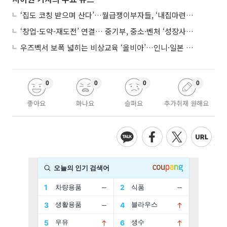
‘집도 코칭 받으며 산다’…월급쟁이부자들, ‘내집마련’ 신청 증가세
‘창업-도약-재도전’ 연결… 중기부, 중소·벤처 ‘성장사다리’ 짓는다
우즈벡서 보폭 넓히는 비상교육 ‘올비아’…인니·일본 진출 타진
0
0
0
0
좋아요
화나요
슬퍼요
추가취재 원해요