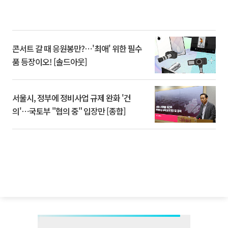
콘서트 갈 때 응원봉만?⋯'최애' 위한 필수
품 등장이오! [솔드아웃]
서울시, 정부에 정비사업 규제 완화 '건
의'⋯국토부 "협의 중" 입장만 [종합]