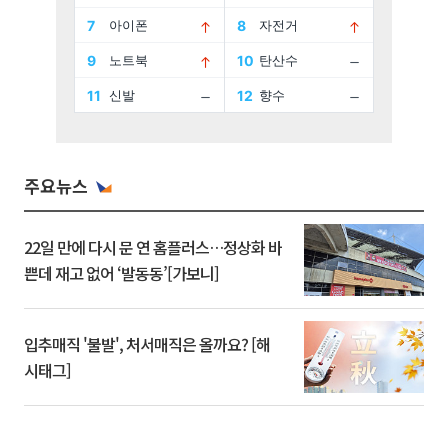
주요뉴스
22일 만에 다시 문 연 홈플러스…정상화 바
쁜데 재고 없어 ‘발동동’[가보니]
입추매직 '불발', 처서매직은 올까요? [해
시태그]