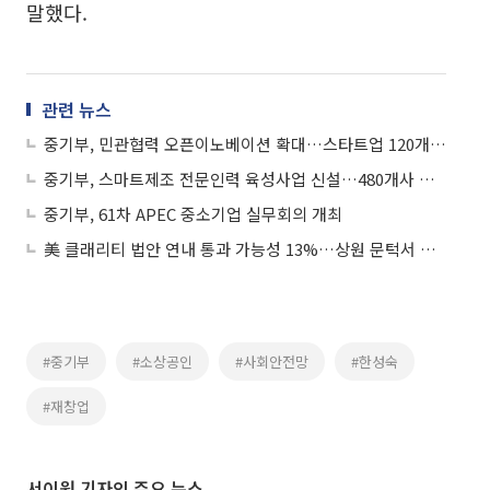
말했다.
관련 뉴스
중기부, 민관협력 오픈이노베이션 확대…스타트업 120개사 지원
중기부, 스마트제조 전문인력 육성사업 신설…480개사 모집
중기부, 61차 APEC 중소기업 실무회의 개최
美 클래리티 법안 연내 통과 가능성 13%…상원 문턱서 제동
#중기부
#소상공인
#사회안전망
#한성숙
#재창업
서이원 기자의 주요 뉴스