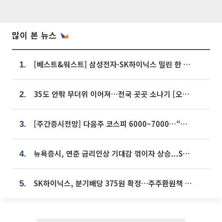
많이 본 뉴스
[베스트&워스트] 삼성전자·SK하이닉스 밀린 한 주…상상인증권은 85% 급등
1.
35도 안팎 무더위 이어져…전국 곳곳 소나기 [오늘 날씨]
2.
[주간증시전망] 다음주 코스피 6000~7000⋯“外人 수급은 정책이 변수”
3.
뉴욕증시, 연준 금리인상 기대감 꺾이자 상승...S&P500 사상 최고치 [종합]
4.
SK하이닉스, 분기배당 375원 확정…주주환원책 9월로 앞당겨 발표
5.