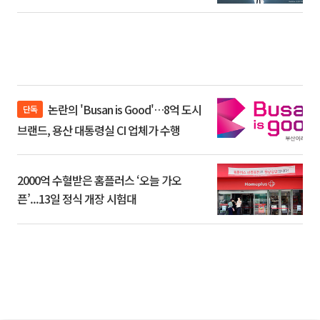
논란의 'Busan is Good'…8억 도시
단독
브랜드, 용산 대통령실 CI 업체가 수행
2000억 수혈받은 홈플러스 ‘오늘 가오
픈’...13일 정식 개장 시험대