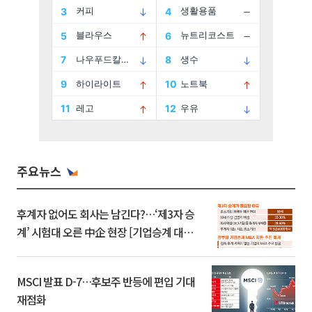
주요뉴스
후계자 없어도 회사는 남긴다?…‘제3자 승
계’ 시험대 오른 中企 현장 [기업승계 대전
환]
MSCI 발표 D-7…후보주 반등에 편입 기대
재점화