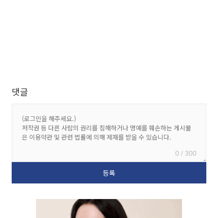
댓글
0 / 300