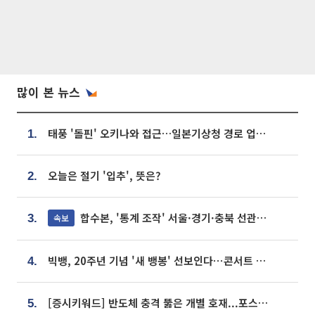
많이 본 뉴스
태풍 '돌핀' 오키나와 접근…일본기상청 경로 업데이트
1.
오늘은 절기 '입추', 뜻은?
2.
합수본, '통계 조작' 서울·경기·충북 선관위 등 추가 압수수색
속보
3.
빅뱅, 20주년 기념 '새 뱅봉' 선보인다⋯콘서트 앞두고 팝업 개최
4.
[증시키워드] 반도체 충격 뚫은 개별 호재...포스코퓨처엠·에코프로·한화솔루션 '눈길'
5.