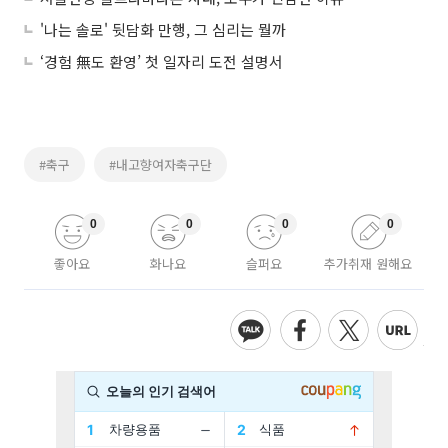
'나는 솔로' 뒷담화 만행, 그 심리는 뭘까
‘경험 無도 환영’ 첫 일자리 도전 설명서
#축구
#내고향여자축구단
0
0
0
0
좋아요
화나요
슬퍼요
추가취재 원해요