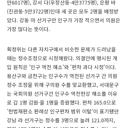
만6017명), 강서 다(우장산동·4만3775명), 은평 바
(진관동·5만3722명)인데 세 곳은 모두 2명을 배정받
았다. 강동 마 선거구만 인구가 가장 적으면서 의원은
가장 많다는 뜻이다.
획정위는 다른 자치구에서 비슷한 문제가 드러났을
때는 정수조정으로 시정해왔다. 의결안에 명시된 개
입 원칙은 '인구 역전 해소'와 '편차 과다 시정'이다.
용산구와 금천구는 인구수가 역전된 선거구 간 의원
정수 조정을 위해 구의원 수를 맞교환했고, 서대문구
는 국회의원 선거구간 인구수 역전현상 해소를 이유
로 갑 1명 감원·을 1명을 증원했다. 편차 165.0으로
'헌법재판소 판례상 인구편차 범위 이탈'이 표기됐던
강남 라 선거구는 정수를 3명으로 늘려 121.0까지,