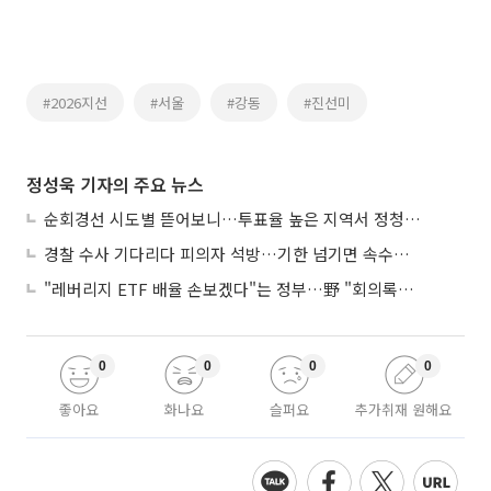
#2026지선
#서울
#강동
#진선미
정성욱 기자의 주요 뉴스
순회경선 시도별 뜯어보니…투표율 높은 지역서 정청래 강세
경찰 수사 기다리다 피의자 석방…기한 넘기면 속수무책
"레버리지 ETF 배율 손보겠다"는 정부…野 "회의록부터 내놔야"
0
0
0
0
좋아요
화나요
슬퍼요
추가취재 원해요