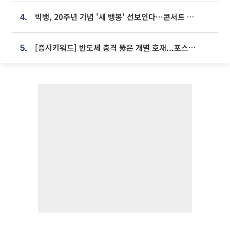
빅뱅, 20주년 기념 '새 뱅봉' 선보인다⋯콘서트 앞두고 팝업 개최
4.
[증시키워드] 반도체 충격 뚫은 개별 호재...포스코퓨처엠·에코프로·한화솔루션 '눈길'
5.