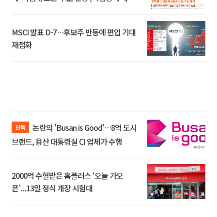
환]
MSCI 발표 D-7…후보주 반등에 편입 기대
재점화
논란의 'Busan is Good'…8억 도시
단독
브랜드, 용산 대통령실 CI 업체가 수행
2000억 수혈받은 홈플러스 ‘오늘 가오
픈’...13일 정식 개장 시험대