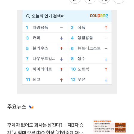
주요뉴스
후계자 없어도 회사는 남긴다?…‘제3자 승
계’ 시험대 오른 中企 현장 [기업승계 대전