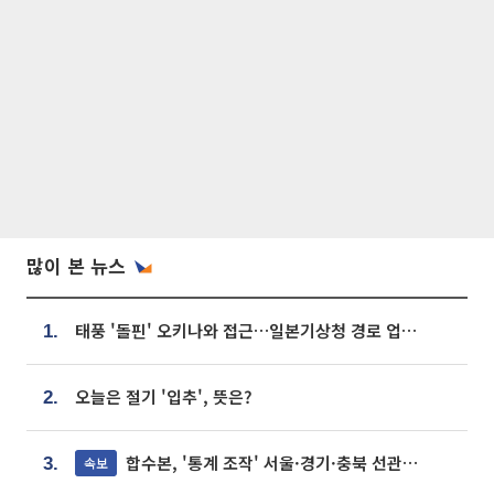
많이 본 뉴스
태풍 '돌핀' 오키나와 접근…일본기상청 경로 업데이트
1.
오늘은 절기 '입추', 뜻은?
2.
합수본, '통계 조작' 서울·경기·충북 선관위 등 추가 압수수색
속보
3.