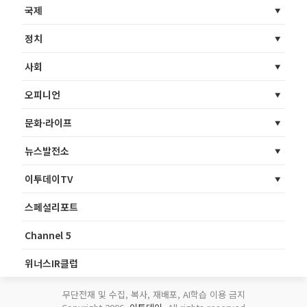
국제
정치
사회
오피니언
문화·라이프
뉴스발전소
이투데이TV
스페셜리포트
Channel 5
위너스IR클럽
무단전재 및 수집, 복사, 재배포, AI학습 이용 금지