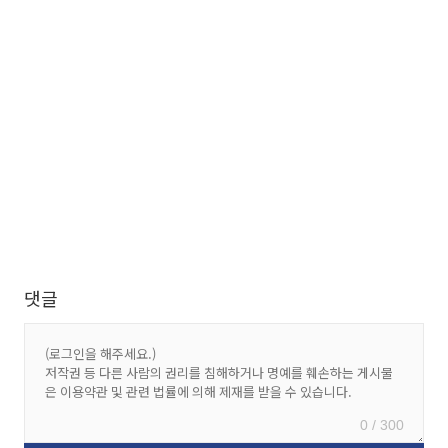
댓글
0 / 300