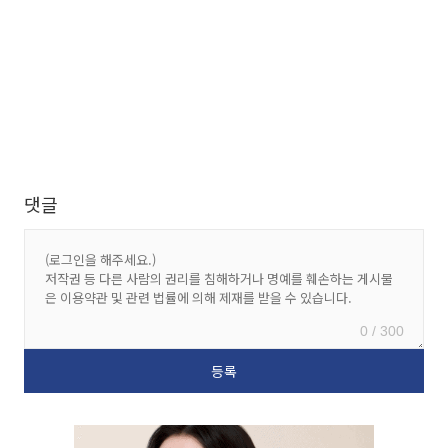
댓글
0 / 300