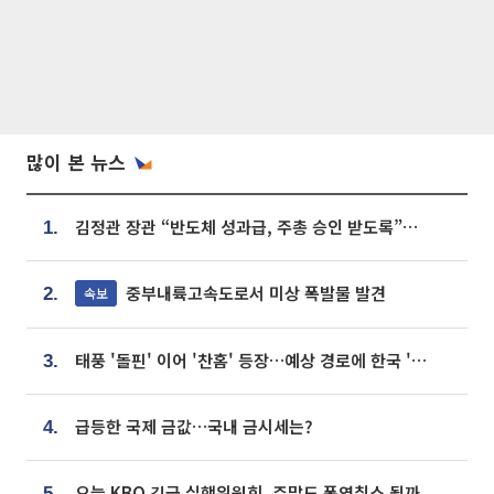
많이 본 뉴스
김정관 장관 “반도체 성과급, 주총 승인 받도록”…상법·자본시장법 개정 시사
1.
중부내륙고속도로서 미상 폭발물 발견
속보
2.
태풍 '돌핀' 이어 '찬홈' 등장…예상 경로에 한국 '한숨'
3.
급등한 국제 금값…국내 금시세는?
4.
오늘 KBO 긴급 실행위원회, 주말도 폭염취소 될까
5.