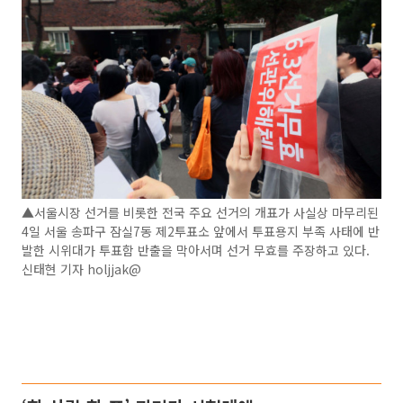
▲서울시장 선거를 비롯한 전국 주요 선거의 개표가 사실상 마무리된
4일 서울 송파구 잠실7동 제2투표소 앞에서 투표용지 부족 사태에 반
발한 시위대가 투표함 반출을 막아서며 선거 무효를 주장하고 있다.
신태현 기자 holjjak@