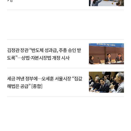
김정관 장관 “반도체 성과급, 주총 승인 받
도록”…상법·자본시장법 개정 시사
세금 꺼낸 정부에…오세훈 서울시장 “집값
해법은 공급” [종합]