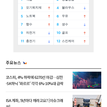
주요뉴스
코스피, 4% 하락에 6270선 마감…삼전
·SK하닉 '와르르' 각각 6%·10%대 급락
ISA 계좌, 5년마다 깨라고요? [이슈크래
커]