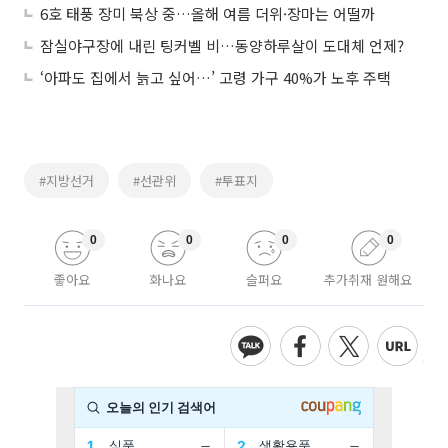
6호 태풍 장미 북상 중…올해 여름 더위·장마는 어떨까
잠실야구장에 내린 팅커벨 비…동양하루살이 도대체 언제?
‘아파도 집에서 늙고 싶어…’ 고령 가구 40%가 노후 주택
#지방선거
#선관위
#투표지
0
0
0
0
좋아요
화나요
슬퍼요
추가취재 원해요