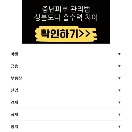
마켓
금융
부동산
산업
경제
국제
정치