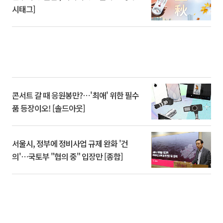
시태그]
콘서트 갈 때 응원봉만?⋯'최애' 위한 필수
품 등장이오! [솔드아웃]
서울시, 정부에 정비사업 규제 완화 '건
의'⋯국토부 "협의 중" 입장만 [종합]