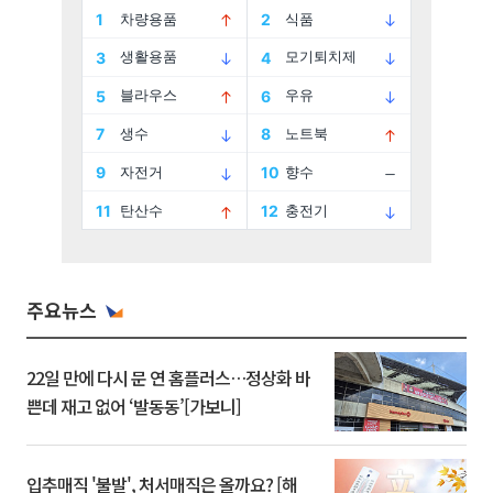
주요뉴스
22일 만에 다시 문 연 홈플러스…정상화 바
쁜데 재고 없어 ‘발동동’[가보니]
입추매직 '불발', 처서매직은 올까요? [해