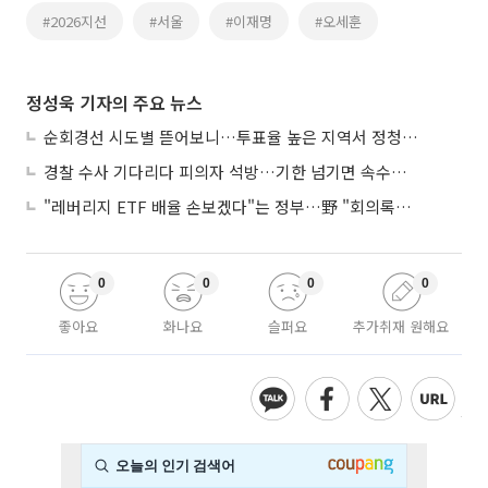
#2026지선
#서울
#이재명
#오세훈
정성욱 기자의 주요 뉴스
순회경선 시도별 뜯어보니…투표율 높은 지역서 정청래 강세
경찰 수사 기다리다 피의자 석방…기한 넘기면 속수무책
"레버리지 ETF 배율 손보겠다"는 정부…野 "회의록부터 내놔야"
0
0
0
0
좋아요
화나요
슬퍼요
추가취재 원해요