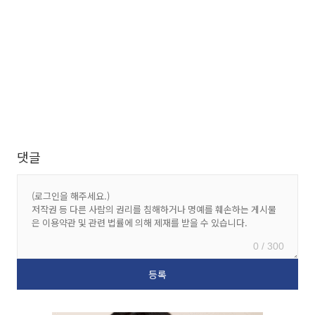
댓글
0 / 300