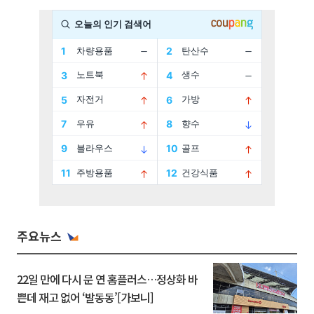
주요뉴스
22일 만에 다시 문 연 홈플러스…정상화 바
쁜데 재고 없어 ‘발동동’[가보니]