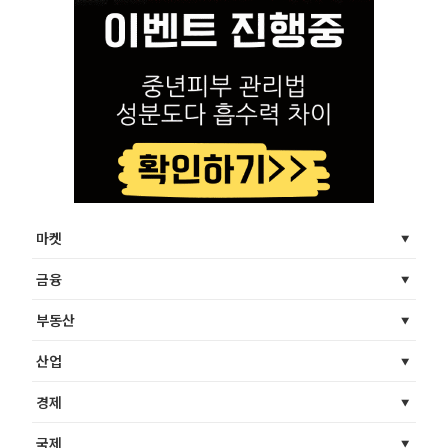
마켓
금융
부동산
산업
경제
국제