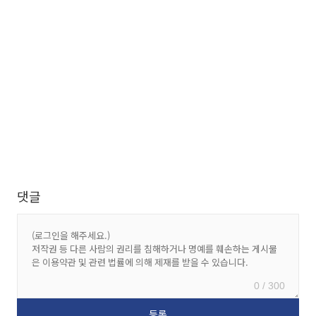
댓글
0 / 300