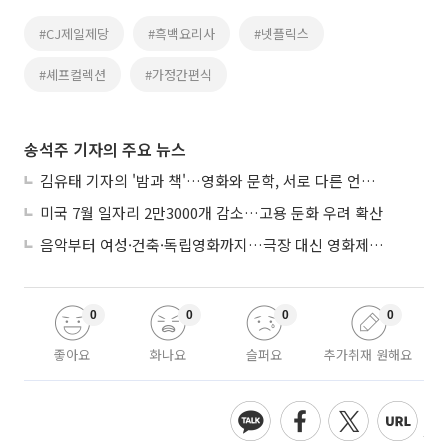
#CJ제일제당
#흑백요리사
#넷플릭스
#셰프컬렉션
#가정간편식
송석주 기자의 주요 뉴스
김유태 기자의 '밤과 책'…영화와 문학, 서로 다른 언어를 읽다
미국 7월 일자리 2만3000개 감소…고용 둔화 우려 확산
음악부터 여성·건축·독립영화까지…극장 대신 영화제로 즐기는 스크린 여행
0
0
0
0
좋아요
화나요
슬퍼요
추가취재 원해요