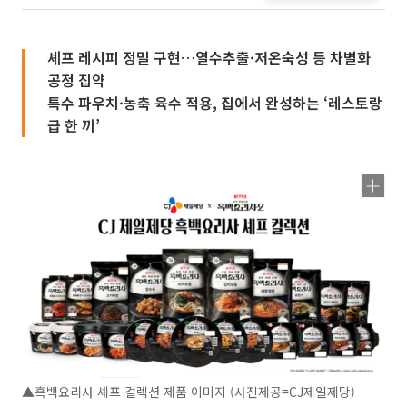
셰프 레시피 정밀 구현…열수추출·저온숙성 등 차별화
공정 집약
특수 파우치·농축 육수 적용, 집에서 완성하는 ‘레스토랑
급 한 끼’
▲흑백요리사 셰프 컬렉션 제품 이미지 (사진제공=CJ제일제당)