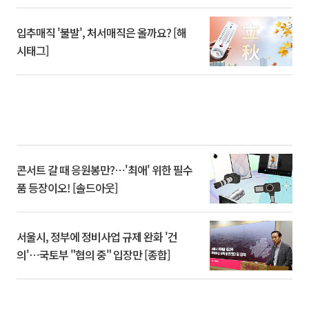
입추매직 '불발', 처서매직은 올까요? [해
시태그]
콘서트 갈 때 응원봉만?⋯'최애' 위한 필수
품 등장이오! [솔드아웃]
서울시, 정부에 정비사업 규제 완화 '건
의'⋯국토부 "협의 중" 입장만 [종합]