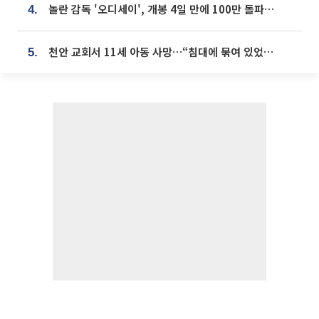
놀란 감독 '오디세이', 개봉 4일 만에 100만 돌파⋯'왕사남' 보다 빠르다
4.
천안 교회서 11세 아동 사망…“침대에 묶여 있었다” 진술 확보
5.