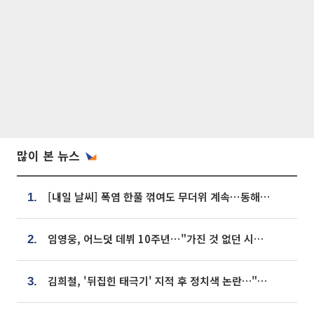
많이 본 뉴스
[내일 날씨] 폭염 한풀 꺾여도 무더위 계속⋯동해안 이틀 연속 비
1.
임영웅, 어느덧 데뷔 10주년⋯"가진 것 없던 시절, 내 앞엔 20명의 팬뿐"
2.
김희철, '뒤집힌 태극기' 지적 후 정치색 논란…"좌우 떠나 우리나라 국기"
3.