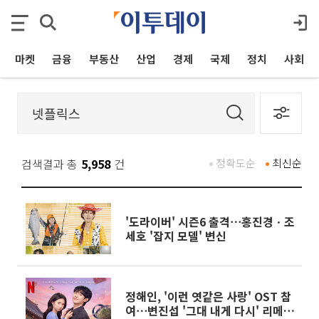
마켓
금융
부동산
산업
경제
국제
정치
사회
검색결과 총
5,958
건
정확도순
최신순
'도라이버' 시즌6 출격⋯홍진경ㆍ조
세호 '잡지 모델' 변신
정해인, '이런 엿같은 사랑' OST 참
여⋯변진섭 '그대 내게 다시' 리메이