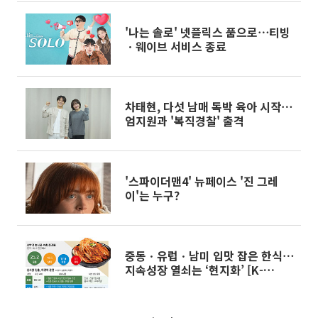
'나는 솔로' 넷플릭스 품으로⋯티빙
ㆍ웨이브 서비스 종료
차태현, 다섯 남매 독박 육아 시작⋯
엄지원과 '복직경찰' 출격
'스파이더맨4' 뉴페이스 '진 그레
이'는 누구?
중동ㆍ유럽ㆍ남미 입맛 잡은 한식⋯
지속성장 열쇠는 ‘현지화’ [K-
Food+ 수출 새판 짜기②]