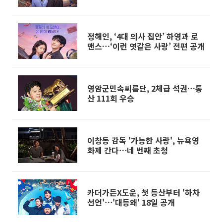
크
정해인, ‘4대 의사 집안’ 하영과 로
맨스…‘이런 엿같은 사랑’ 전편 공개
영암군민속씨름단, 2체급 석권…통
산 111회 우승
이창동 감독 '가능한 사랑', 뉴욕영
화제 간다⋯네 번째 초청
카더가든X도운, 첫 등산부터 '하차
선언'⋯'대등왜' 18일 공개