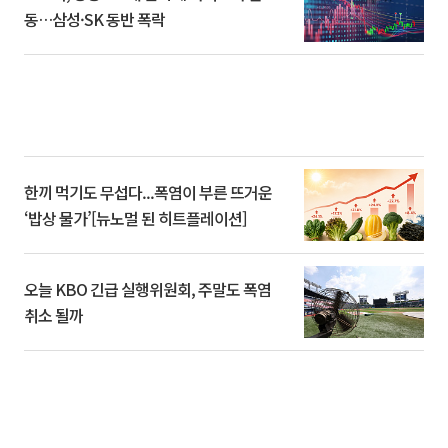
동…삼성·SK 동반 폭락
한끼 먹기도 무섭다...폭염이 부른 뜨거운
‘밥상 물가’[뉴노멀 된 히트플레이션]
오늘 KBO 긴급 실행위원회, 주말도 폭염
취소 될까