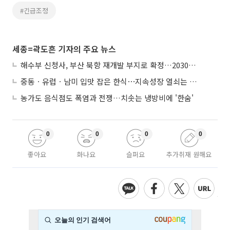
#긴급조정
세종=곽도흔 기자의 주요 뉴스
해수부 신청사, 부산 북항 재개발 부지로 확정…2030년 준공 목표
중동ㆍ유럽ㆍ남미 입맛 잡은 한식⋯지속성장 열쇠는 ‘현지화’
농가도 음식점도 폭염과 전쟁…치솟는 냉방비에 '한숨'
0
0
0
0
좋아요
화나요
슬퍼요
추가취재 원해요