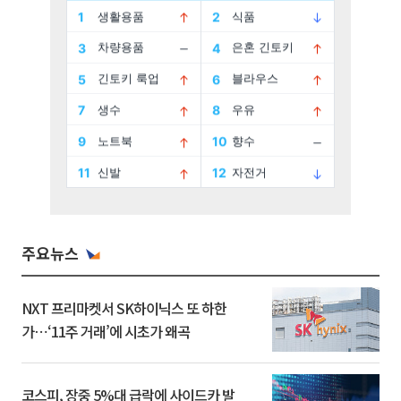
주요뉴스
NXT 프리마켓서 SK하이닉스 또 하한
가⋯‘11주 거래’에 시초가 왜곡
코스피, 장중 5%대 급락에 사이드카 발