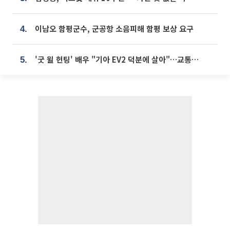
이남오 함평군수, 군공항 소음피해 함평 보상 요구
4.
'굿 윌 헌팅' 배우 "기아 EV2 덕분에 살아"…교통사고 후 안전성 극찬
5.