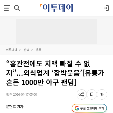
이투데이
산업
유통
“홈관전에도 치맥 빠질 수 없
지”...외식업계 ‘함박웃음’[유통가
흔든 1000만 야구 팬덤]
입력 2026-04-17 05:00
문현호 기자
구글 선호매체 추가