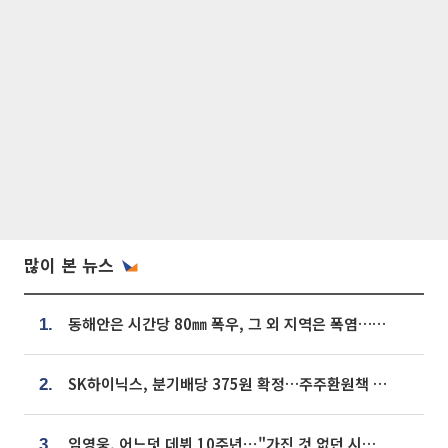
많이 본 뉴스
동해안은 시간당 80㎜ 폭우, 그 외 지역은 폭염…‘극과 극 날씨’
1.
SK하이닉스, 분기배당 375원 확정…주주환원책 9월로 앞당겨 발표
2.
임영웅, 어느덧 데뷔 10주년⋯"가진 것 없던 시절, 내 앞엔 20명의 팬뿐"
3.