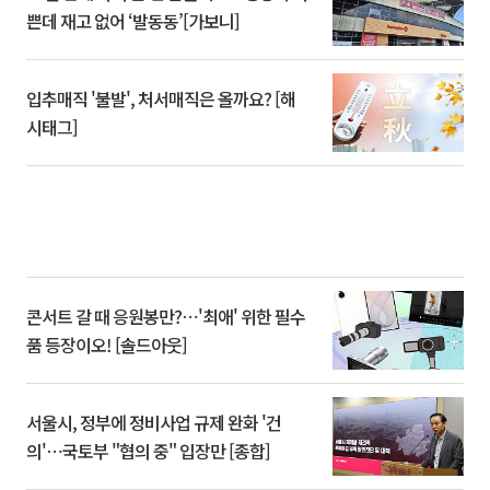
쁜데 재고 없어 ‘발동동’[가보니]
입추매직 '불발', 처서매직은 올까요? [해
시태그]
콘서트 갈 때 응원봉만?⋯'최애' 위한 필수
품 등장이오! [솔드아웃]
서울시, 정부에 정비사업 규제 완화 '건
의'⋯국토부 "협의 중" 입장만 [종합]