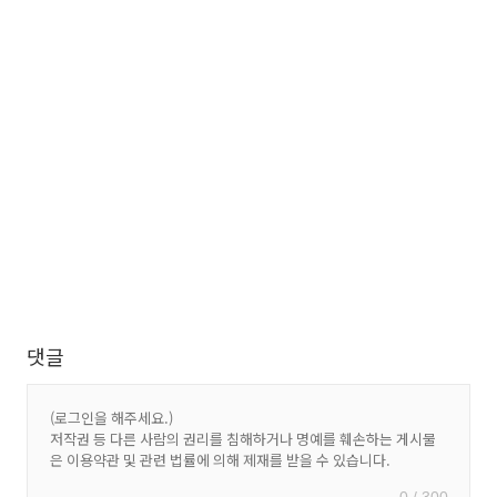
댓글
0 / 300