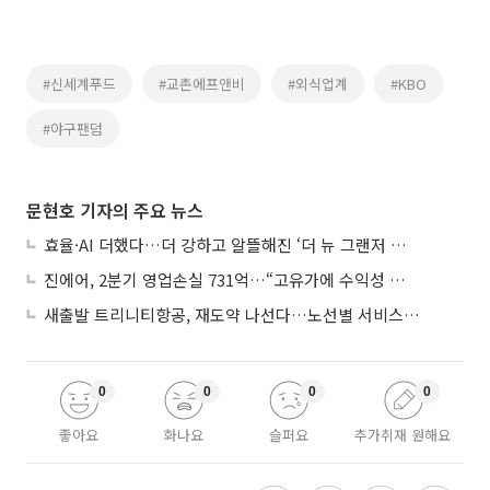
#신세계푸드
#교촌에프앤비
#외식업계
#KBO
#야구팬덤
문현호 기자의 주요 뉴스
효율·AI 더했다…더 강하고 알뜰해진 ‘더 뉴 그랜저 하이브리드’
진에어, 2분기 영업손실 731억…“고유가에 수익성 악화”
새출발 트리니티항공, 재도약 나선다…노선별 서비스 차별화
0
0
0
0
좋아요
화나요
슬퍼요
추가취재 원해요