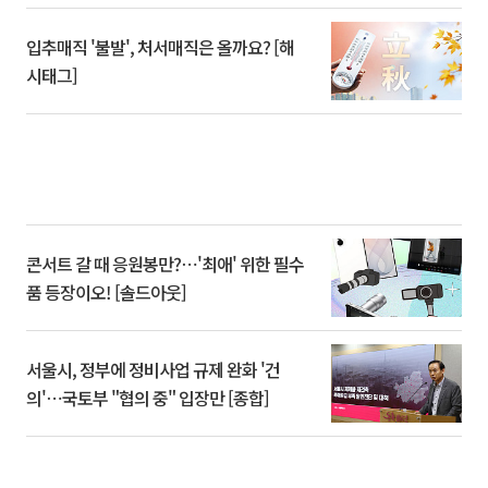
입추매직 '불발', 처서매직은 올까요? [해
시태그]
콘서트 갈 때 응원봉만?⋯'최애' 위한 필수
품 등장이오! [솔드아웃]
서울시, 정부에 정비사업 규제 완화 '건
의'⋯국토부 "협의 중" 입장만 [종합]