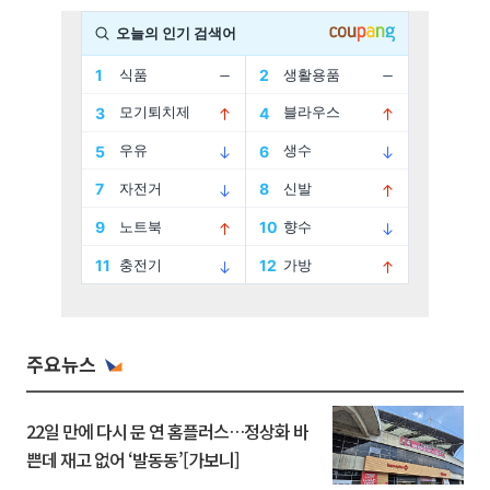
주요뉴스
22일 만에 다시 문 연 홈플러스…정상화 바
쁜데 재고 없어 ‘발동동’[가보니]