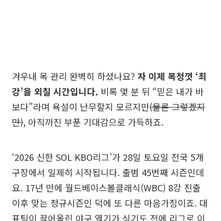
겨우내 목 관리 완벽히 하셨나요?
자 이제 목청껏 ‘최
강’을 외칠 시간입니다.
비록 몇 분 뒤 “믿은 내가 바
보다”라며 욕설이 난무할지 모르지만
(물론 그렇겠지
만)
, 아직까진 부푼 기대감으로 가득하죠.
‘2026 신한 SOL KBO리그’가 28일 토요일 전국 5개
구장에서 일제히 시작됩니다. 출범 45번째 시즌인데
요. 17년 만에 월드베이스볼클래식(WBC) 8강 진출
이후 맞는 정규시즌인 덕에 또 다른 마음가짐이죠. 대
표팀이 끌어올린 야구 열기가 식기도 전에 리그로 이