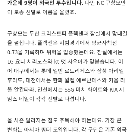
가운데 9명이 외국인 투수입니다.
다만 NC 구창모만
이 토종 선발로 이름을 올렸죠.
구창모는 두산 크리스토퍼 플렉센과 잠실에서 맞대결
을 펼칩니다. 플렉센은 시범경기에서 평균자책점
0.73을 기록하며 위력을 입증했는데요. 잠실에서는
LG 요니 치리노스와 kt 맷 사우어가 맞붙습니다. 이
어 대구에서는 롯데 엘빈 로드리게스와 삼성 아리엘
후라도, 대전에서는 한화 윌켈 에르난데스와 키움 라
울 알칸타라, 인천에서는 SSG 미치 화이트와 KIA 제
임스 네일이 각각 선발로 나섭니다.
올 시즌 달라지는 점도 주목해야 하는데요.
가장 큰
변화는 아시아 쿼터 도입입니다.
각 구단은 기존 외국