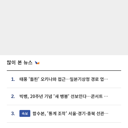
많이 본 뉴스
태풍 '돌핀' 오키나와 접근…일본기상청 경로 업데이트
1.
빅뱅, 20주년 기념 '새 뱅봉' 선보인다⋯콘서트 앞두고 팝업 개최
2.
합수본, '통계 조작' 서울·경기·충북 선관위 등 추가 압수수색
속보
3.