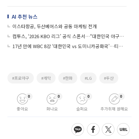
AI 추천 뉴스
이스타항공, 두산베어스와 공동 마케팅 전개
컴투스, ‘2026 KBO 리그’ 공식 스폰서…“대한민국 야구와 동행 넓힌다”
17년 만에 WBC 8강 ‘대한민국 vs 도미니카공화국’…티빙서 생중계
#프로야구
#개막
#한화
#LG
#두산
0
0
0
0
좋아요
화나요
슬퍼요
추가취재 원해요