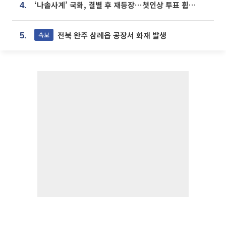
‘나솔사계’ 국화, 결별 후 재등장⋯첫인상 투표 휩쓸고 ‘인기녀’ 등극
4.
전북 완주 삼례읍 공장서 화재 발생
속보
5.