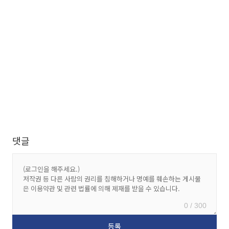
댓글
0 / 300