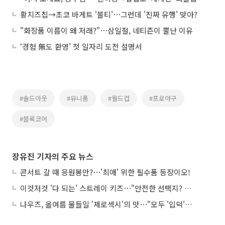
황치즈칩→초코 바게트 '불티'⋯그런데 '진짜 유행' 맞아?
"화장품 이름이 왜 저래?"⋯삼일절, 네티즌이 뿔난 이유
‘경험 無도 환영’ 첫 일자리 도전 설명서
#솔드아웃
#유니폼
#월드컵
#프로야구
#블록코어
장유진 기자의 주요 뉴스
콘서트 갈 때 응원봉만?⋯'최애' 위한 필수품 등장이오!
이것저것 '다 되는' 스트레이 키즈⋯"안전한 선택지? 도전이 재밌죠"
나우즈, 올여름 물들일 '제로섹시'의 맛⋯"모두 '입덕'시킬 것"