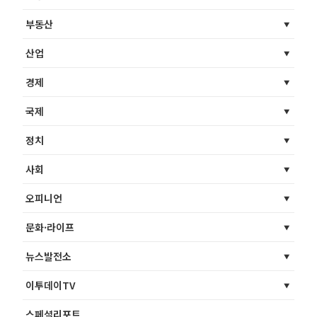
부동산
산업
경제
국제
정치
사회
오피니언
문화·라이프
뉴스발전소
이투데이TV
스페셜리포트