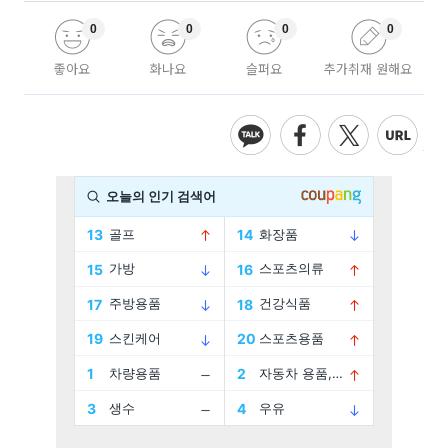
0
0
0
0
좋아요
화나요
슬퍼요
추가취재 원해요