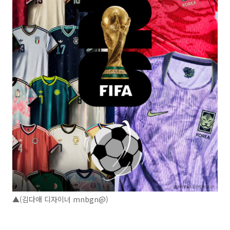
▲(김다애 디자이너 mnbgn@)