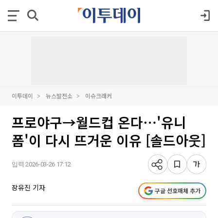
이투데이
뉴스발전소
이슈크래커
프로야구→월드컵 온다⋯'유니
폼'이 다시 뜨거운 이유 [솔드아웃]
입력 2026-03-26 17:12
장유진 기자
구글 선호매체 추가