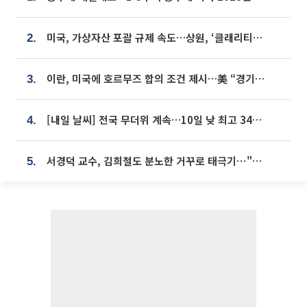
미국, 가상자산 포괄 규제 속도…상원, ‘클래리티법’ 9월 절차투표 추진
2.
이란, 미국에 호르무즈 합의 조건 제시…美 “경기 아직 안 끝나” [종합]
3.
[내일 날씨] 전국 무더위 계속…10일 낮 최고 34도 육박
4.
서경덕 교수, 김희철도 분노한 거꾸로 태극기⋯"엉터리는 아냐, 아쉬울 뿐"
5.