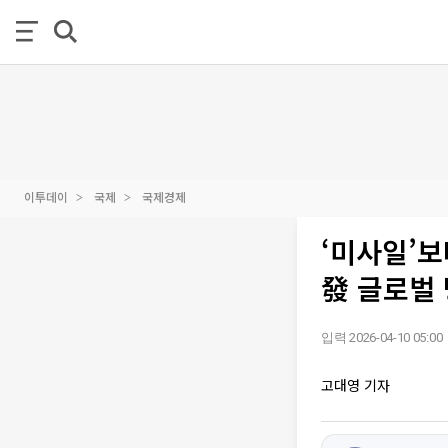
이투데이
국제
국제경제
‘미사일’보
發 글로벌 
입력 2026-04-10 05:00
고대영 기자