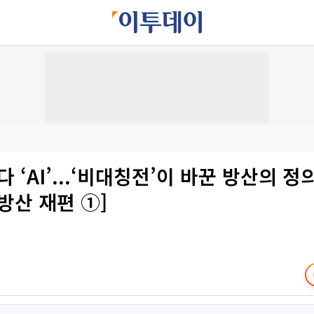
다 ‘AI’...‘비대칭전’이 바꾼 방산의 정
방산 재편 ①]