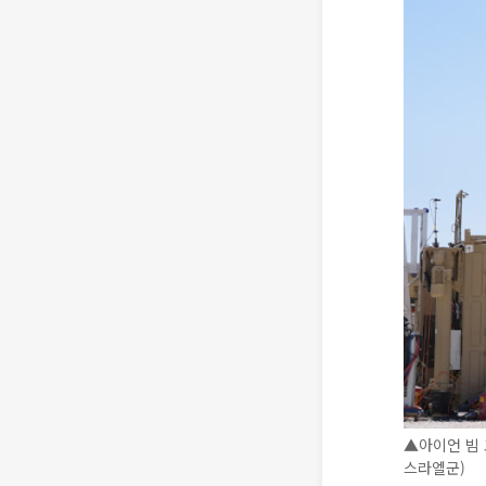
▲아이언 빔 
스라엘군)