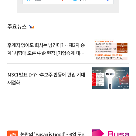
주요뉴스
후계자 없어도 회사는 남긴다?…‘제3자 승
계’ 시험대 오른 中企 현장 [기업승계 대전
환]
MSCI 발표 D-7…후보주 반등에 편입 기대
재점화
논란의 'Busan is Good'…8억 도시
단독