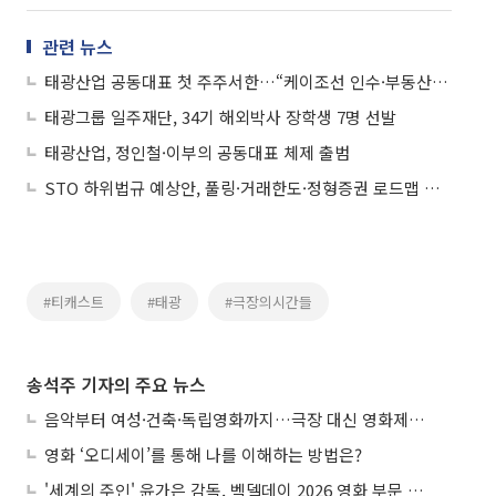
관련 뉴스
태광산업 공동대표 첫 주주서한…“케이조선 인수·부동산 개발 기회 다각 검토”
태광그룹 일주재단, 34기 해외박사 장학생 7명 선발
태광산업, 정인철·이부의 공동대표 체제 출범
STO 하위법규 예상안, 풀링·거래한도·정형증권 로드맵 제시
#티캐스트
#태광
#극장의시간들
송석주 기자의 주요 뉴스
음악부터 여성·건축·독립영화까지…극장 대신 영화제로 즐기는 스크린 여행
영화 ‘오디세이’를 통해 나를 이해하는 방법은?
'세계의 주인' 윤가은 감독, 벡델데이 2026 영화 부문 벡델리안 감독 선정