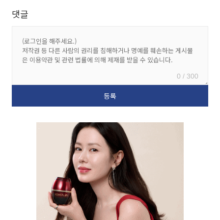
댓글
0 / 300