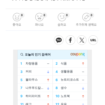
0
0
0
0
좋아요
화나요
슬퍼요
추가취재 원해요