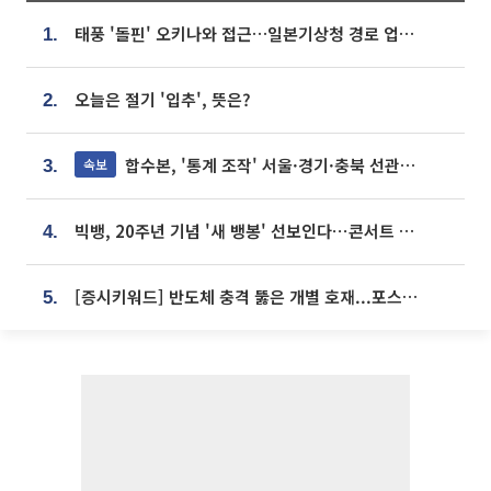
태풍 '돌핀' 오키나와 접근…일본기상청 경로 업데이트
1.
오늘은 절기 '입추', 뜻은?
2.
합수본, '통계 조작' 서울·경기·충북 선관위 등 추가 압수수색
속보
3.
빅뱅, 20주년 기념 '새 뱅봉' 선보인다⋯콘서트 앞두고 팝업 개최
4.
[증시키워드] 반도체 충격 뚫은 개별 호재...포스코퓨처엠·에코프로·한화솔루션 '눈길'
5.