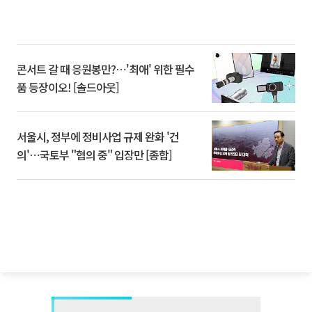
콘서트 갈 때 응원봉만?⋯'최애' 위한 필수
품 등장이오! [솔드아웃]
서울시, 정부에 정비사업 규제 완화 '건
의'⋯국토부 "협의 중" 입장만 [종합]