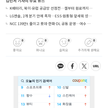
김민서 기자의 주요 뉴스
K배터리, 북미·유럽 공급망 선점전…셀부터 원료까지 현지화
LG엔솔, 2개 분기 만에 흑자…ESS·원통형 앞세워 성장 가속
NCC 139만t 줄이고 롯데·한화·DL 공동 운영…여수 1호 본궤도
0
0
0
0
좋아요
화나요
슬퍼요
추가취재 원해요