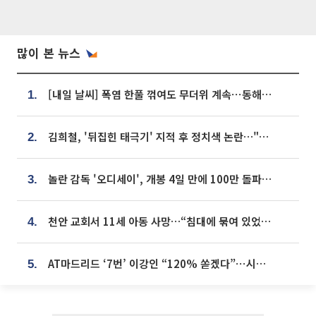
많이 본 뉴스
[내일 날씨] 폭염 한풀 꺾여도 무더위 계속⋯동해안 이틀 연속 비
1.
김희철, '뒤집힌 태극기' 지적 후 정치색 논란…"좌우 떠나 우리나라 국기"
2.
놀란 감독 '오디세이', 개봉 4일 만에 100만 돌파⋯'왕사남' 보다 빠르다
3.
천안 교회서 11세 아동 사망…“침대에 묶여 있었다” 진술 확보
4.
AT마드리드 ‘7번’ 이강인 “120% 쏟겠다”⋯시메오네 감독 “필요한 선수”
5.