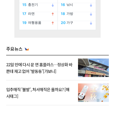
주요뉴스
22일 만에 다시 문 연 홈플러스…정상화 바
쁜데 재고 없어 ‘발동동’[가보니]
입추매직 '불발', 처서매직은 올까요? [해
시태그]