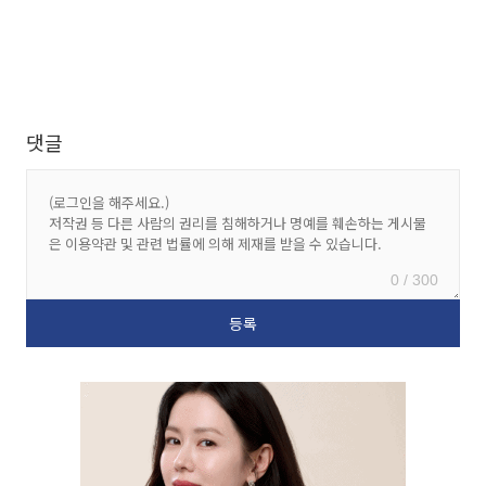
댓글
0 / 300