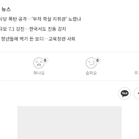
 뉴스
식당 폭탄 공격…‘부차 학살 지휘관’ 노렸나
규모 7.1 강진…한국서도 진동 감지
’ 청년들에 백기 든 모디…교육장관 사퇴
0
0
화나요
슬퍼요
추