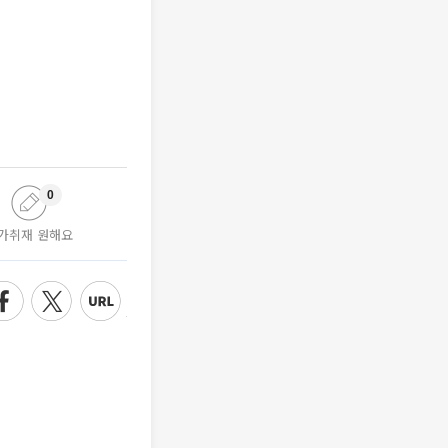
0
가취재 원해요