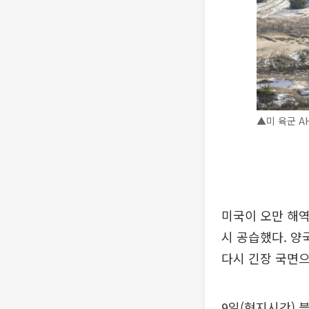
▲미 육군 AH
미국이 오만 해역
시 공습했다. 양
다시 긴장 국면으
9일(현지시간) 