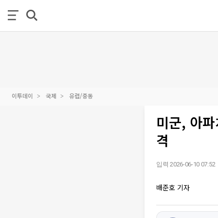
이투데이
국제
유럽/중동
미군, 아
격
입력 2026-06-10 07:52
배준호 기자