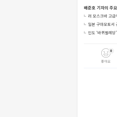
배준호 기자의 주요
러 모스크바 고급
일본 구마모토서 
인도 ‘바퀴벌레당
0
좋아요