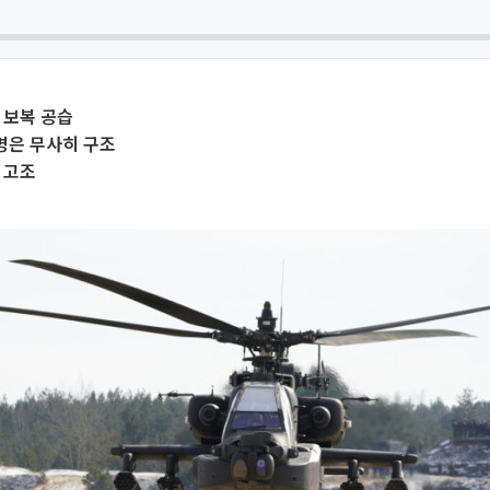
 보복 공습
명은 무사히 구조
 고조