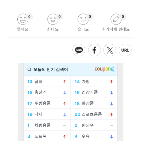
0
0
0
0
좋아요
화나요
슬퍼요
추가취재 원해요