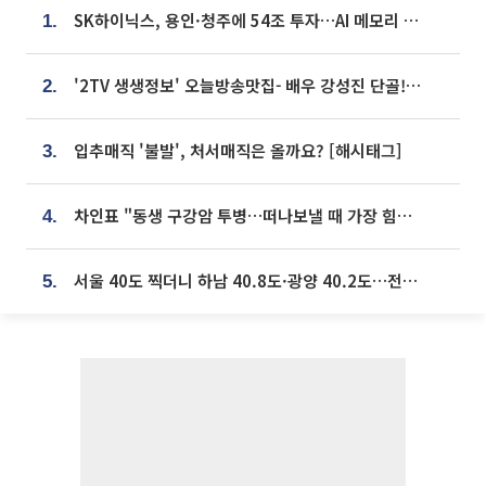
SK하이닉스, 용인·청주에 54조 투자…AI 메모리 생산기지 키운다
1.
'2TV 생생정보' 오늘방송맛집- 배우 강성진 단골! 쌀국수ㆍ푸팟퐁 커리 맛집 '블○○○'
2.
입추매직 '불발', 처서매직은 올까요? [해시태그]
3.
차인표 "동생 구강암 투병…떠나보낼 때 가장 힘들었다”
4.
서울 40도 찍더니 하남 40.8도·광양 40.2도…전국 '펄펄'
5.