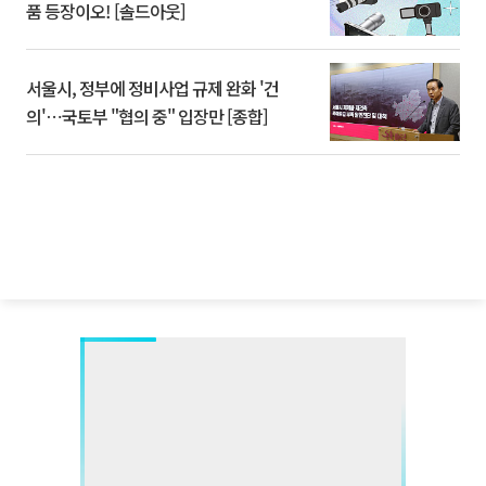
품 등장이오! [솔드아웃]
서울시, 정부에 정비사업 규제 완화 '건
의'⋯국토부 "협의 중" 입장만 [종합]