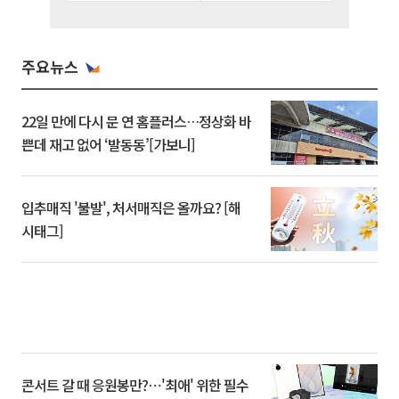
주요뉴스
22일 만에 다시 문 연 홈플러스…정상화 바
쁜데 재고 없어 ‘발동동’[가보니]
입추매직 '불발', 처서매직은 올까요? [해
시태그]
콘서트 갈 때 응원봉만?⋯'최애' 위한 필수