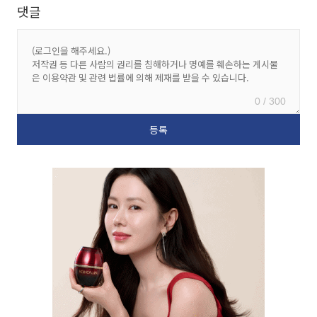
댓글
0 / 300