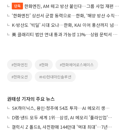
한화엔진, AM 떼고 방산 붙인다…그룹 사업 재편 착수
단독
‘한화엔진’ 상선서 군함 동력으로…한화, ‘해양 방산 수직계열화’ 시동
K-방산도 ‘빅딜’ 시대 오나…한화, KAI 이어 풍산까지 넘본다
美 클래리티 법안 연내 통과 가능성 13%…상원 문턱서 제동
#한화엔진
#한화
#한화에어로스페이스
#한화오션
#HD현대마린솔루션
권태성 기자의 주요 뉴스
SK하이닉스, 용인·청주에 54조 투자…AI 메모리 생산기지 키운다
D램·낸드 모두 세계 1위…삼성, AI 메모리 '풀라인업'으로 승부
갤럭시 Z 폴드8, 사전판매 144만대 '역대 최대'…7년만에 갤노트10 기록 넘어