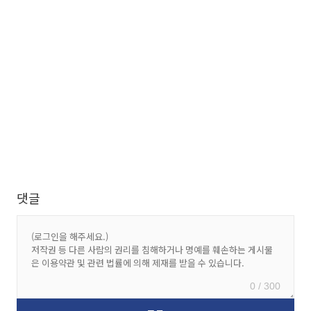
댓글
0 / 300