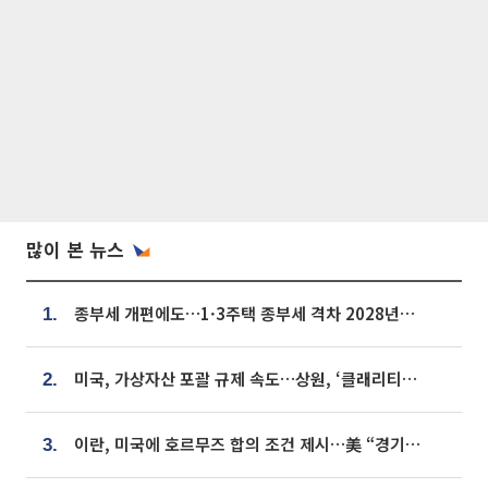
많이 본 뉴스
종부세 개편에도…1·3주택 종부세 격차 2028년부터 확대
1.
미국, 가상자산 포괄 규제 속도…상원, ‘클래리티법’ 9월 절차투표 추진
2.
이란, 미국에 호르무즈 합의 조건 제시…美 “경기 아직 안 끝나” [종합]
3.