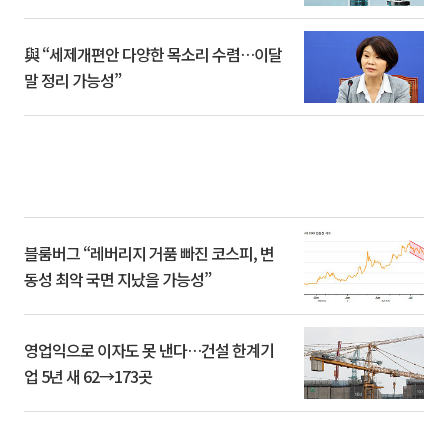
與 “세제개편안 다양한 목소리 수렴…이달
말 정리 가능성”
블룸버그 “레버리지 거품 빠진 코스피, 변
동성 최악 국면 지났을 가능성”
영업익으로 이자도 못 낸다…건설 한계기
업 5년 새 62→173곳