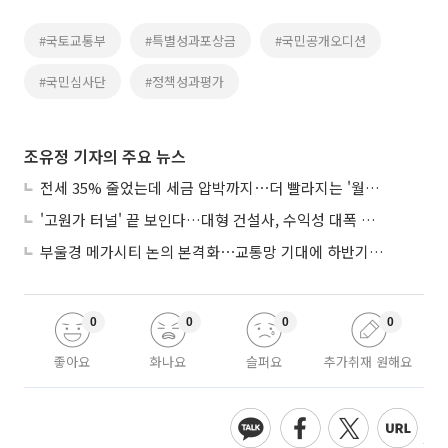
#국토교통부
#특별성과포상금
#국민공개오디션
#국민심사단
#정책성과평가
조유정 기자의 주요 뉴스
전세 35% 줄었는데 세금 압박까지⋯더 빨라지는 '월세화'
'고원가 터널' 끝 보인다…대형 건설사, 수익성 대폭 개선
부울경 메가시티 논의 본격화⋯교통망 기대에 하반기 분양시장 '주목'
0
0
0
0
좋아요
화나요
슬퍼요
추가취재 원해요