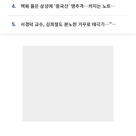
맥북 품은 삼성에 ‘중국산’ 맹추격⋯커지는 노트북 OLED 시장
4.
서경덕 교수, 김희철도 분노한 거꾸로 태극기⋯"엉터리는 아냐, 아쉬울 뿐"
5.