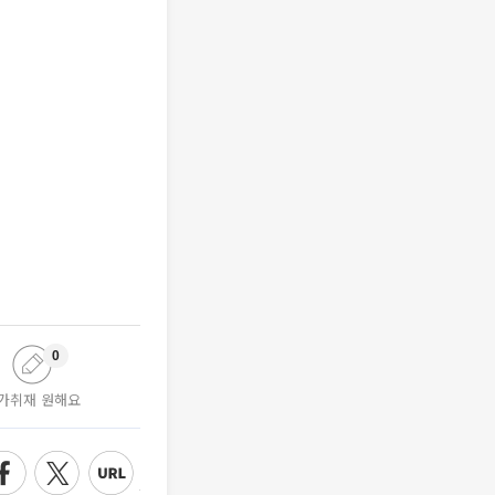
0
가취재 원해요