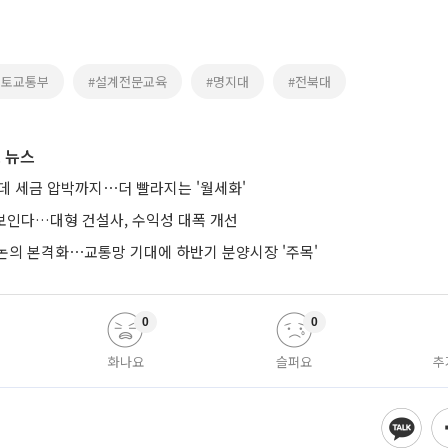
국토교통부
#설계전문교육
#명지대
#전북대
 뉴스
는데 세금 압박까지⋯더 빨라지는 '월세화'
 보인다…대형 건설사, 수익성 대폭 개선
논의 본격화⋯교통망 기대에 하반기 분양시장 '주목'
0
0
화나요
슬퍼요
추