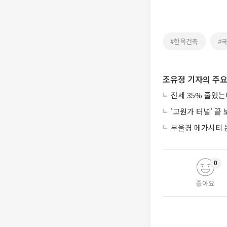
#한옥건축
#
조유정 기자의 주요
전세 35% 줄었
'고원가 터널' 끝
부울경 메가시티 
0
좋아요