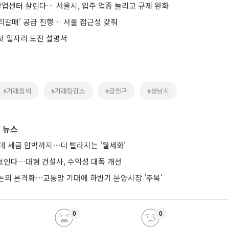
산업센터 살린다… 서울시, 입주 업종 늘리고 규제 완화
리갈매’ 공급 진행… 서울 접근성 갖춰
 첫 일자리 도전 설명서
#거래침체
#거래량감소
#금천구
#성남시
 뉴스
는데 세금 압박까지⋯더 빨라지는 '월세화'
 보인다…대형 건설사, 수익성 대폭 개선
논의 본격화⋯교통망 기대에 하반기 분양시장 '주목'
0
0