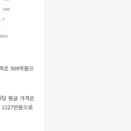
액은 509억원으
㎡당 평균 가격은
 1227만원으로