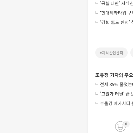
'공실 대란' 지식
‘현대테라타워 구
‘경험 無도 환영’
#지식산업센터
조유정 기자의 주요
전세 35% 줄었
'고원가 터널' 끝
부울경 메가시티 
0