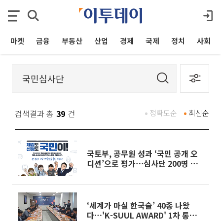
마켓
금융
부동산
산업
경제
국제
정치
사회
검색결과 총
39
건
정확도순
최신순
국토부, 공무원 성과 ‘국민 공개 오
디션’으로 평가⋯심사단 200명 모
집
‘세계가 마실 한국술’ 40종 나왔
다…'K-SUUL AWARD' 1차 통과작