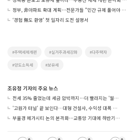
정부, 非아파트 확대 계획⋯전문가들 "민간 규제 풀어야 진짜 해법"
‘경험 無도 환영’ 첫 일자리 도전 설명서
#주택세제개편
#실거주과세강화
#다주택자
#양도소득세
#보유세
조유정 기자의 주요 뉴스
전세 35% 줄었는데 세금 압박까지⋯더 빨라지는 '월세화'
'고원가 터널' 끝 보인다…대형 건설사, 수익성 대폭 개선
부울경 메가시티 논의 본격화⋯교통망 기대에 하반기 분양시장 '주목'