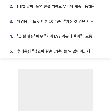
[내일 날씨] 폭염 한풀 꺾여도 무더위 계속⋯동해안 이틀 연속 비
2.
임영웅, 어느덧 데뷔 10주년⋯"가진 것 없던 시절, 내 앞엔 20명의 팬뿐"
3.
'굿 윌 헌팅' 배우 "기아 EV2 덕분에 살아"…교통사고 후 안전성 극찬
4.
李대통령 “청년이 결혼 망설이는 일 없어야...제도상 불이익 조사”
5.