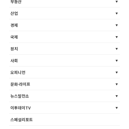
부동산
산업
경제
국제
정치
사회
오피니언
문화·라이프
뉴스발전소
이투데이TV
스페셜리포트