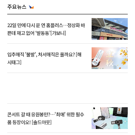
주요뉴스
22일 만에 다시 문 연 홈플러스…정상화 바
쁜데 재고 없어 ‘발동동’[가보니]
입추매직 '불발', 처서매직은 올까요? [해
시태그]
콘서트 갈 때 응원봉만?⋯'최애' 위한 필수
품 등장이오! [솔드아웃]