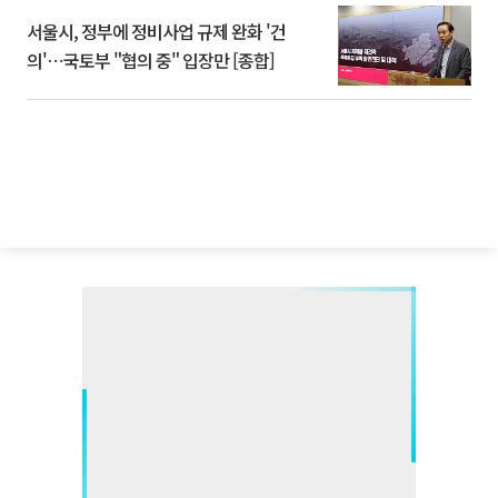
서울시, 정부에 정비사업 규제 완화 '건
의'⋯국토부 "협의 중" 입장만 [종합]