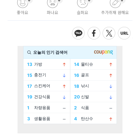
0
0
0
0
좋아요
화나요
슬퍼요
추가취재 원해요