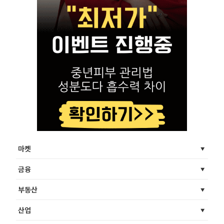
마켓
금융
부동산
산업