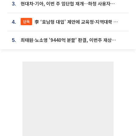
현대차·기아, 이번 주 임단협 재개…하청 사용자성 재심도 ‘변수’
3.
李 ‘호남형 대입’ 제안에 교육청·지역대학 서·논술형 입시 연계 '착수'
단독
4.
최태원·노소영 '9440억 분할' 판결, 이번주 재상고 여부 주목
5.