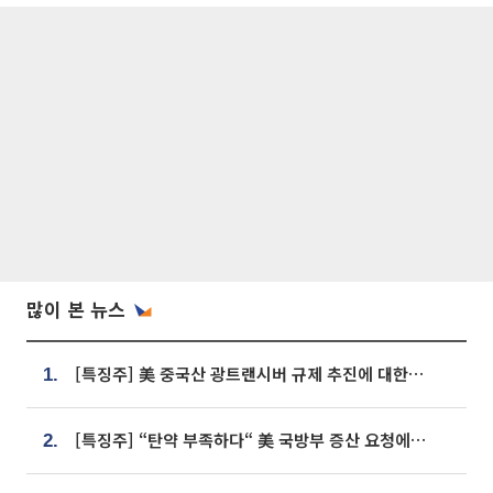
많이 본 뉴스
[특징주] 美 중국산 광트랜시버 규제 추진에 대한광통신 등 광통신株 강세
1.
[특징주] “탄약 부족하다“ 美 국방부 증산 요청에⋯국내 방산주 급등세
2.