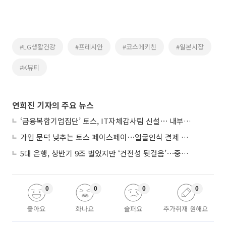
#LG생활건강
#프레시안
#코스메키친
#일본시장
#K뷰티
연희진 기자의 주요 뉴스
‘금융복합기업집단’ 토스, IT자체감사팀 신설⋯ 내부통제 강화
가입 문턱 낮추는 토스 페이스페이⋯얼굴인식 결제 확산 속도낸다
5대 은행, 상반기 9조 벌었지만 ‘건전성 뒷걸음’⋯중기대출 문턱 높아지나
0
0
0
0
좋아요
화나요
슬퍼요
추가취재 원해요