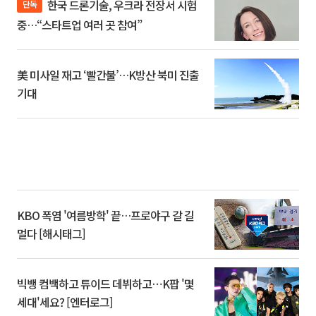
한국 드론기술, 우크라 전장서 시험
단독
중…“스타트업 여러 곳 참여”
美 미사일 재고 ‘빨간불’…K방산 북미 진출
기대
KBO 폭염 '여름방학' 끝…프로야구 갈 길
멀다 [해시태그]
빅뱅 컴백하고 튜이드 데뷔하고⋯K팝 '몇
세대'세요? [엔터로그]