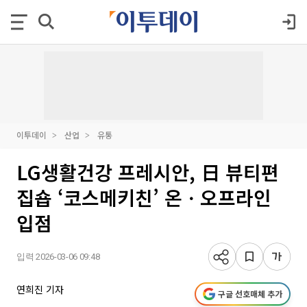
이투데이
산업
유통
LG생활건강 프레시안, 日 뷰티편
집숍 ‘코스메키친’ 온ㆍ오프라인
입점
입력 2026-03-06 09:48
연희진 기자
구글 선호매체 추가