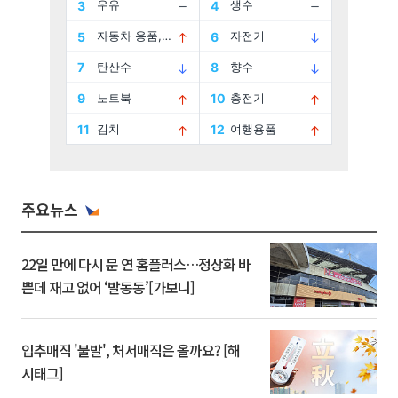
주요뉴스
22일 만에 다시 문 연 홈플러스…정상화 바
쁜데 재고 없어 ‘발동동’[가보니]
입추매직 '불발', 처서매직은 올까요? [해
시태그]