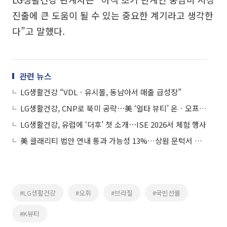
진출에 큰 도움이 될 수 있는 중요한 계기라고 생각한
다”고 말했다.
관련 뉴스
LG생활건강 “VDLㆍ유시몰, 동남아서 매출 급성장”
LG생활건강, CNP로 북미 공략⋯美 ‘얼타 뷰티’ 온ㆍ오프라인 동시 입점
LG생활건강, 유럽에 ‘더후’ 첫 소개⋯ISE 2026서 체험 행사
美 클래리티 법안 연내 통과 가능성 13%…상원 문턱서 제동
#LG생활건강
#오휘
#브라질
#국빈선물
#K뷰티