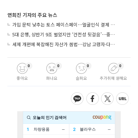
연희진 기자의 주요 뉴스
가입 문턱 낮추는 토스 페이스페이⋯얼굴인식 결제 확산 속도낸다
5대 은행, 상반기 9조 벌었지만 ‘건전성 뒷걸음’⋯중기대출 문턱 높아지나
세제 개편에 복잡해진 자산가 셈법⋯강남 고령자·다주택자 ‘자산재편 고심’
0
0
0
0
좋아요
화나요
슬퍼요
추가취재 원해요