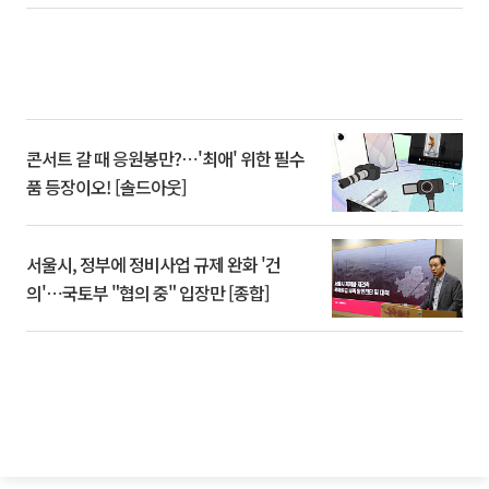
콘서트 갈 때 응원봉만?⋯'최애' 위한 필수
품 등장이오! [솔드아웃]
서울시, 정부에 정비사업 규제 완화 '건
의'⋯국토부 "협의 중" 입장만 [종합]