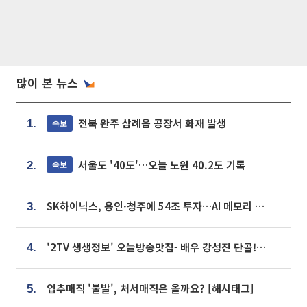
많이 본 뉴스
전북 완주 삼례읍 공장서 화재 발생
속보
1.
서울도 '40도'…오늘 노원 40.2도 기록
속보
2.
SK하이닉스, 용인·청주에 54조 투자…AI 메모리 생산기지 키운다
3.
'2TV 생생정보' 오늘방송맛집- 배우 강성진 단골! 쌀국수ㆍ푸팟퐁 커리 맛집 '블○○○'
4.
입추매직 '불발', 처서매직은 올까요? [해시태그]
5.