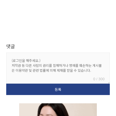
댓글
0 / 300