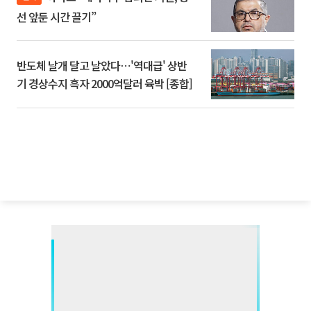
선 앞둔 시간 끌기”
반도체 날개 달고 날았다⋯'역대급' 상반
기 경상수지 흑자 2000억달러 육박 [종합]