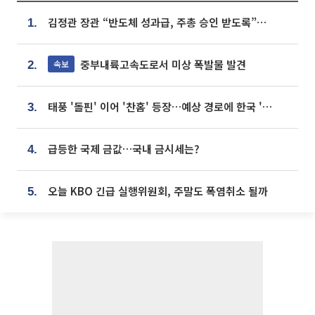
김정관 장관 “반도체 성과급, 주총 승인 받도록”…상법·자본시장법 개정 시사
1.
중부내륙고속도로서 미상 폭발물 발견
속보
2.
태풍 '돌핀' 이어 '찬홈' 등장…예상 경로에 한국 '한숨'
3.
급등한 국제 금값…국내 금시세는?
4.
오늘 KBO 긴급 실행위원회, 주말도 폭염취소 될까
5.