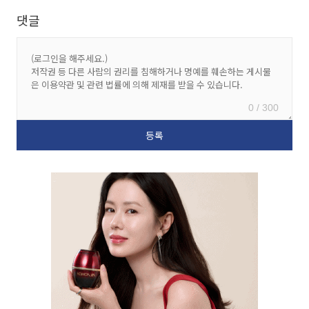
댓글
0 / 300