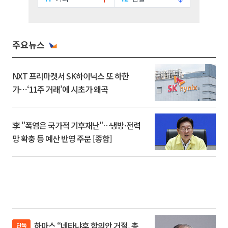
주요뉴스
NXT 프리마켓서 SK하이닉스 또 하한
가⋯‘11주 거래’에 시초가 왜곡
李 "폭염은 국가적 기후재난"…냉방·전력
망 확충 등 예산 반영 주문 [종합]
하마스 “네타냐후 합의안 거절, 총
단독