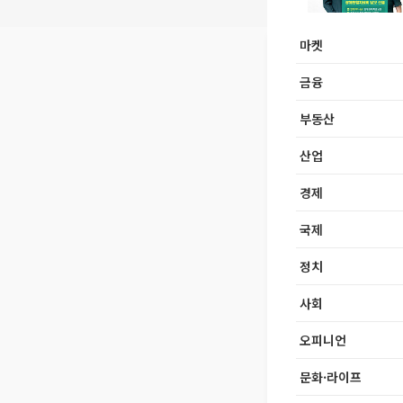
마켓
금융
부동산
산업
경제
국제
정치
사회
오피니언
문화·라이프