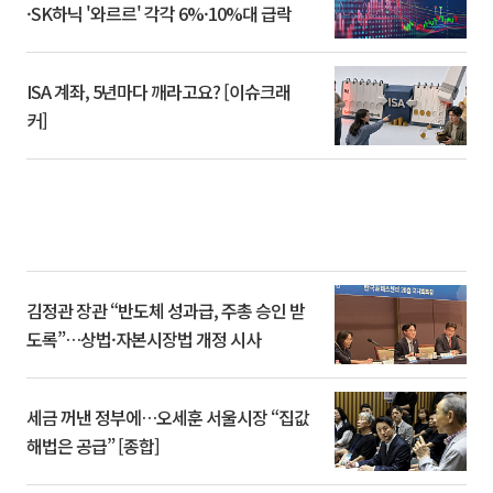
·SK하닉 '와르르' 각각 6%·10%대 급락
ISA 계좌, 5년마다 깨라고요? [이슈크래
커]
김정관 장관 “반도체 성과급, 주총 승인 받
도록”…상법·자본시장법 개정 시사
세금 꺼낸 정부에…오세훈 서울시장 “집값
해법은 공급” [종합]