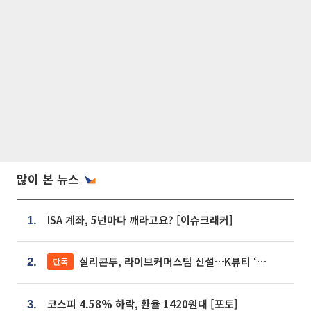
많이 본 뉴스
ISA 계좌, 5년마다 깨라고요? [이슈크래커]
1.
실리콘투, 라이브커머스팀 신설…K뷰티 ‘글로벌 판매망’ 확대[K뷰티 라방戰]
단독
2.
코스피 4.58% 하락, 환율 1420원대 [포토]
3.