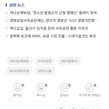
관련 뉴스
하나손해보험, ‘청소년 불법도박 근절 캠페인’ 릴레이 참여
생명보험사회공헌재단, 한강의 생명선 ‘SOS 생명의전화’ 전면 리뉴얼 완료
에쓰오일, 울산서 임직원 참여 사회공헌 활동 이어가
블랙록 토큰화 MMF, 유럽 시장 진출∙∙∙스테이블코인 확장
#하나손해보험
#사회공헌
#임직원봉사
#취약계층지원
#하트나눔
0
0
0
0
좋아요
화나요
슬퍼요
추가취재 원해요