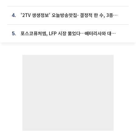
'2TV 생생정보' 오늘방송맛집- 결정적 한 수, 3종 메밀면! 메밀 소바 맛집 '의○○○○'
4.
포스코퓨처엠, LFP 시장 뚫었다…배터리사와 대규모 장기 공급 합의
5.