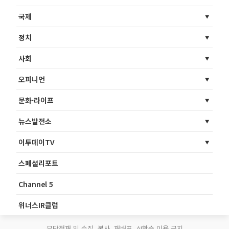
국제
정치
사회
오피니언
문화·라이프
뉴스발전소
이투데이TV
스페셜리포트
Channel 5
위너스IR클럽
무단전재 및 수집, 복사, 재배포, AI학습 이용 금지