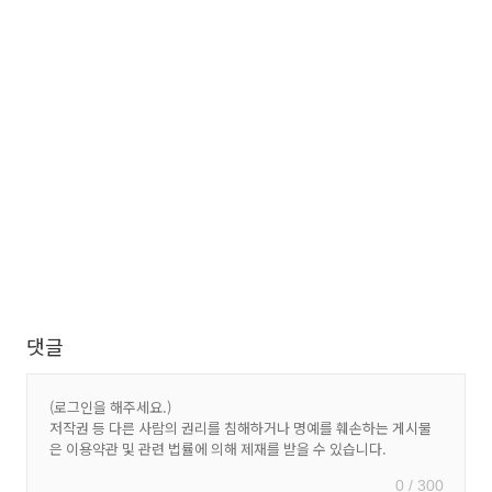
댓글
0 / 300