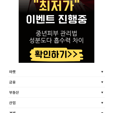
마켓
금융
부동산
산업