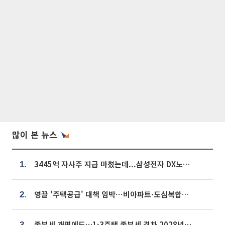
많이 본 뉴스
3445억 자사주 지급 마쳤는데...삼성전자 DX노조, 뒤늦은 '떼쓰기 집회'
1.
영끌 '주택공급' 대책 임박⋯비아파트·도심복합까지 총동원
2.
종부세 개편에도…1·3주택 종부세 격차 2028년부터 확대
3.