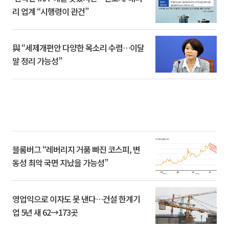
리 업계 “시행령이 관건”
與 “세제개편안 다양한 목소리 수렴…이달
말 정리 가능성”
블룸버그 “레버리지 거품 빠진 코스피, 변
동성 최악 국면 지났을 가능성”
영업익으로 이자도 못 낸다…건설 한계기
업 5년 새 62→173곳