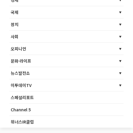
경제
국제
정치
사회
오피니언
문화·라이프
뉴스발전소
이투데이TV
스페셜리포트
Channel 5
위너스IR클럽