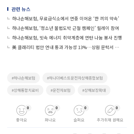
관련 뉴스
하나손해보험, 무료급식소에서 연중 이어온 ‘한 끼의 약속’
하나손해보험, ‘청소년 불법도박 근절 캠페인’ 릴레이 참여
하나손해보험, 빗속 에너지 취약계층에 연탄 나눔 봉사 진행
美 클래리티 법안 연내 통과 가능성 13%…상원 문턱서 제동
#하나손해보험
#하나더베스트운전자상해종합보험
#상해통합치료비
#운전자보험
#상해보장확대
0
0
0
0
좋아요
화나요
슬퍼요
추가취재 원해요