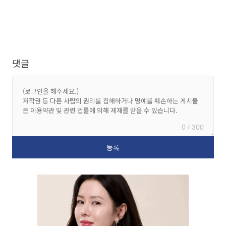
댓글
0 / 300