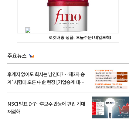
주요뉴스
후계자 없어도 회사는 남긴다?…‘제3자 승
계’ 시험대 오른 中企 현장 [기업승계 대전
환]
MSCI 발표 D-7…후보주 반등에 편입 기대
재점화