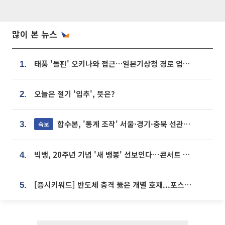
많이 본 뉴스
태풍 '돌핀' 오키나와 접근…일본기상청 경로 업데이트
1.
오늘은 절기 '입추', 뜻은?
2.
합수본, '통계 조작' 서울·경기·충북 선관위 등 추가 압수수색
속보
3.
빅뱅, 20주년 기념 '새 뱅봉' 선보인다⋯콘서트 앞두고 팝업 개최
4.
[증시키워드] 반도체 충격 뚫은 개별 호재...포스코퓨처엠·에코프로·한화솔루션 '눈길'
5.