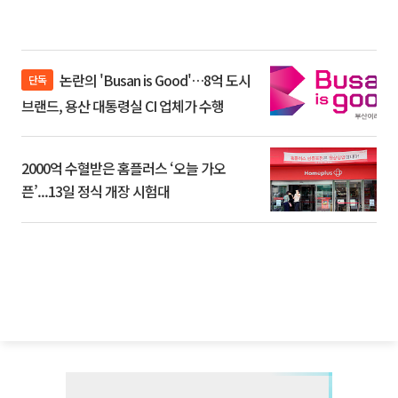
논란의 'Busan is Good'…8억 도시
단독
브랜드, 용산 대통령실 CI 업체가 수행
2000억 수혈받은 홈플러스 ‘오늘 가오
픈’...13일 정식 개장 시험대