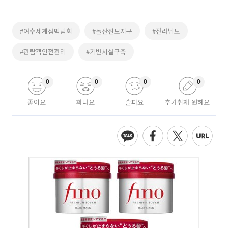
#여수세계섬박람회
#돌산진모지구
#전라남도
#관람객안전관리
#기반시설구축
0
0
0
0
좋아요
화나요
슬퍼요
추가취재 원해요