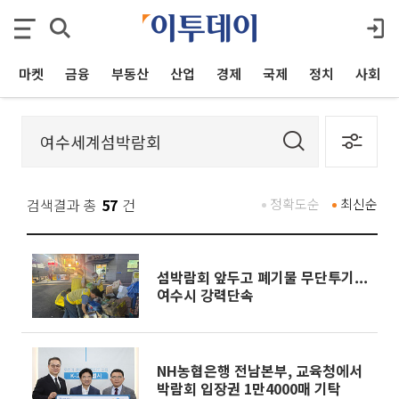
마켓
금융
부동산
산업
경제
국제
정치
사회
검색결과 총
57
건
정확도순
최신순
섬박람회 앞두고 폐기물 무단투기...
여수시 강력단속
NH농협은행 전남본부, 교육청에서
박람회 입장권 1만4000매 기탁