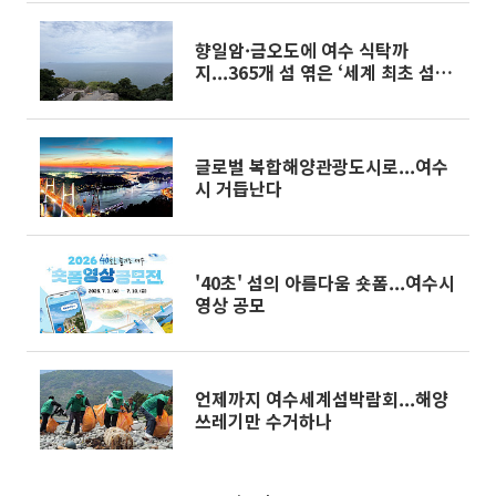
섬박람회]
향일암·금오도에 여수 식탁까
지...365개 섬 엮은 ‘세계 최초 섬박
람회’(가보니)[미리 가본 여수세계
섬박람회]
글로벌 복합해양관광도시로...여수
시 거듭난다
'40초' 섬의 아름다움 숏폼...여수시
영상 공모
언제까지 여수세계섬박람회...해양
쓰레기만 수거하나