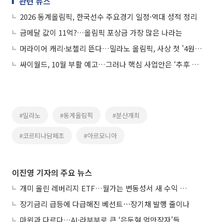
관련 뉴스
2026 동계올림픽, 한국선수 주요경기 일정·역대 성적 정리
금메달 값이 11억?…올림픽 포상금 가장 많은 나라는
머라이어 캐리·보첼리 뜬다…밀라노 올림픽, 사상 첫 '4원 중계'
싸이월드, 10월 부활 예고…그러나 핵심 사업안은 ‘추후 공개’
#밀라노
#동계올림픽
#분산개최
#코르티나담페초
#아르모니아
이진영 기자의 주요 뉴스
개미 울린 레버리지 ETF…월가는 변동성서 새 수익 기회
장기금리 급등에 다급해진 베선트⋯장기채 발행 줄이나
마윈과 다르다…AI·라부부로 큰 ‘은둔형 억만장자’들