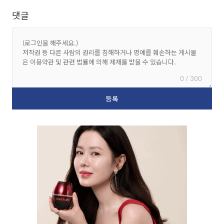
댓글
0 / 300