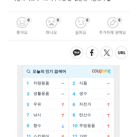
0
0
0
0
좋아요
화나요
슬퍼요
추가취재 원해요