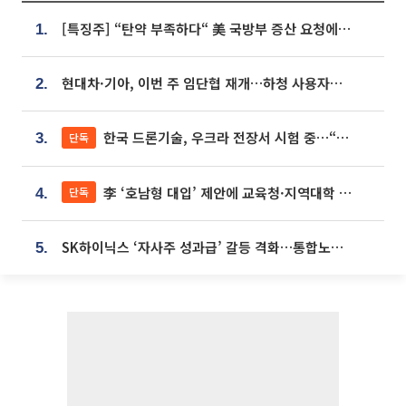
[특징주] “탄약 부족하다“ 美 국방부 증산 요청에⋯국내 방산주 급등세
1.
현대차·기아, 이번 주 임단협 재개…하청 사용자성 재심도 ‘변수’
2.
한국 드론기술, 우크라 전장서 시험 중…“스타트업 여러 곳 참여”
단독
3.
李 ‘호남형 대입’ 제안에 교육청·지역대학 서·논술형 입시 연계 '착수'
단독
4.
SK하이닉스 ‘자사주 성과급’ 갈등 격화…통합노조 출범 움직임
5.