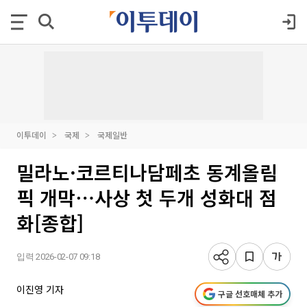
이투데이
국제
국제일반
밀라노·코르티나담페초 동계올림
픽 개막⋯사상 첫 두개 성화대 점
화[종합]
입력 2026-02-07 09:18
이진영 기자
구글 선호매체 추가