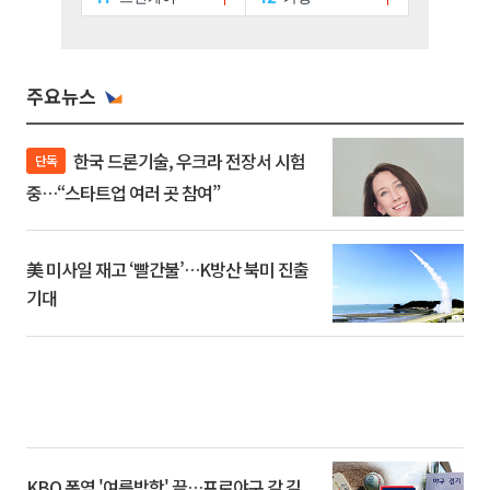
주요뉴스
한국 드론기술, 우크라 전장서 시험
단독
중…“스타트업 여러 곳 참여”
美 미사일 재고 ‘빨간불’…K방산 북미 진출
기대
KBO 폭염 '여름방학' 끝…프로야구 갈 길