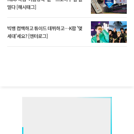
멀다 [해시태그]
빅뱅 컴백하고 튜이드 데뷔하고⋯K팝 '몇
세대'세요? [엔터로그]