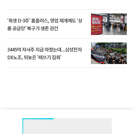
‘회생 D-3주’ 홈플러스, 영업 재개에도 ‘상
품 공급망’ 복구가 생존 관건
3445억 자사주 지급 마쳤는데...삼성전자
DX노조, 뒤늦은 '떼쓰기 집회'