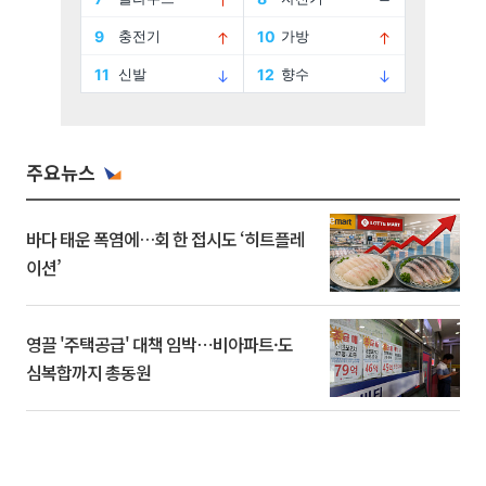
주요뉴스
바다 태운 폭염에…회 한 접시도 ‘히트플레
이션’
영끌 '주택공급' 대책 임박⋯비아파트·도
심복합까지 총동원