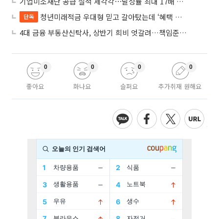
기업미소재단 공급 실적 제각각⋯달성률 최대 17배 차이
청년미래적금 우대형 믿고 갈아탔는데 ‘혜택 반토막’…심사 오류에 가입자 혼선
단독
4대 금융 부동산신탁사, 상반기 희비 엇갈려…책임준공 손실 반영 시점이 갈랐다
0
0
0
0
좋아요
화나요
슬퍼요
추가취재 원해요