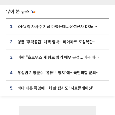
많이 본 뉴스
3445억 자사주 지급 마쳤는데...삼성전자 DX노조, 뒤늦은 '떼쓰기 집회'
1.
영끌 '주택공급' 대책 임박⋯비아파트·도심복합까지 총동원
2.
이란 “호르무즈 새 항로 합의 매우 근접...미국 배상 먼저”
3.
우성빈 기장군수 ‘유튜브 정치’에…국민의힘 군의원들 집단 반발
4.
바다 태운 폭염에…회 한 접시도 ‘히트플레이션’
5.