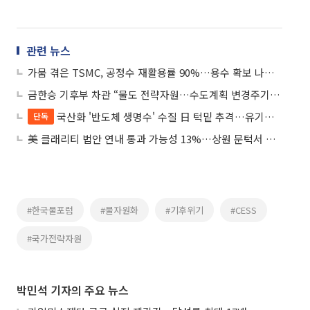
관련 뉴스
가뭄 겪은 TSMC, 공정수 재활용률 90%…용수 확보 나선 기업들
금한승 기후부 차관 “물도 전략자원…수도계획 변경주기 5→2년 단축”
국산화 '반도체 생명수' 수질 日 턱밑 추격…유기물은 우위
단독
美 클래리티 법안 연내 통과 가능성 13%…상원 문턱서 제동
#한국물포럼
#물자원화
#기후위기
#CESS
#국가전략자원
박민석 기자의 주요 뉴스