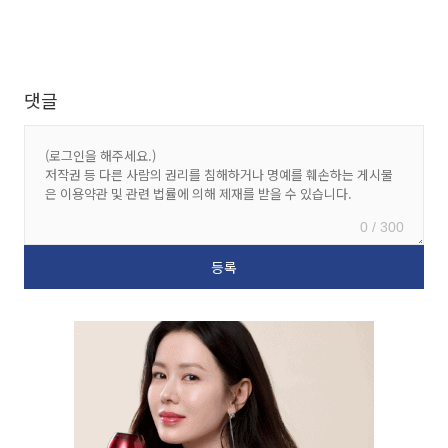
댓글
0 / 300