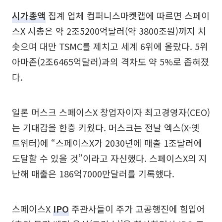
시가총액
집계 업체 컴퍼니스마켓캡에 따르면 스페이
스X 시총은 약 2조5200억달러(약 3800조원)까지 치
솟으며 대만 TSMC를 제치고 세계 6위에 올랐다. 5위
아마존(2조6465억달러)과의 격차도 약 5%로 좁혀졌
다.
일론 머스크 스페이스X 창업자이자 최고경영자(CEO)
는 기대감을 한층 키웠다. 머스크는 전날 엑스(X·옛
트위터)에 “스페이스X가 2030년에 매출 1조달러에
도달할 수 있을 것”이라고 자신했다. 스페이스X의 지
난해 매출은 186억7000만달러를 기록했다.
스페이스X
IPO
주관사들이 주가 고공행진에 힘입어