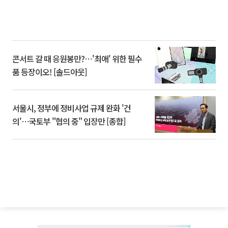
콘서트 갈 때 응원봉만?⋯'최애' 위한 필수
품 등장이오! [솔드아웃]
서울시, 정부에 정비사업 규제 완화 '건
의'⋯국토부 "협의 중" 입장만 [종합]