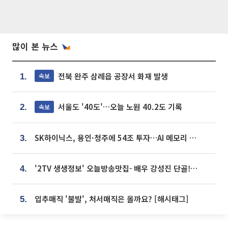
많이 본 뉴스
전북 완주 삼례읍 공장서 화재 발생
속보
1.
서울도 '40도'…오늘 노원 40.2도 기록
속보
2.
SK하이닉스, 용인·청주에 54조 투자…AI 메모리 생산기지 키운다
3.
'2TV 생생정보' 오늘방송맛집- 배우 강성진 단골! 쌀국수ㆍ푸팟퐁 커리 맛집 '블○○○'
4.
입추매직 '불발', 처서매직은 올까요? [해시태그]
5.