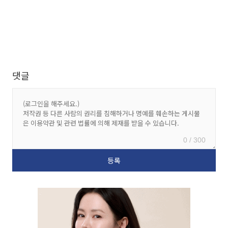
댓글
0 / 300