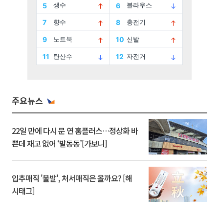
주요뉴스
22일 만에 다시 문 연 홈플러스…정상화 바
쁜데 재고 없어 ‘발동동’[가보니]
입추매직 '불발', 처서매직은 올까요? [해
시태그]