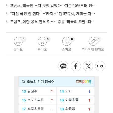
프랑스, 외국인 투자 빗장 걸었다⋯지분 10%부터 정부가 승인
"다신 국장 안 한다"⋯'카지노' 된 韓증시, 개미들 떠난다
트럼프, 이란 공격 전격 취소…중동 ‘파국의 주말’ 피했다
0
0
0
0
좋아요
화나요
슬퍼요
추가취재 원해요