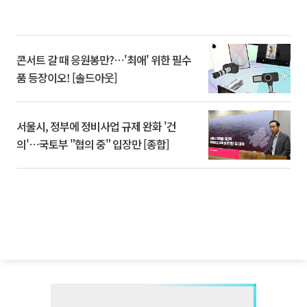
콘서트 갈 때 응원봉만?⋯'최애' 위한 필수
품 등장이오! [솔드아웃]
서울시, 정부에 정비사업 규제 완화 '건
의'⋯국토부 "협의 중" 입장만 [종합]