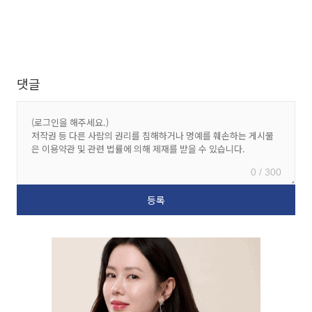
댓글
0 / 300