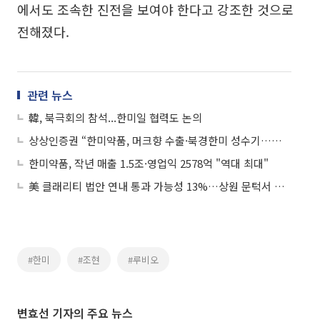
에서도 조속한 진전을 보여야 한다고 강조한 것으로
전해졌다.
관련 뉴스
韓, 북극회의 참석...한미일 협력도 논의
상상인증권 “한미약품, 머크향 수출·북경한미 성수기…목표가 상향”
한미약품, 작년 매출 1.5조·영업익 2578억 "역대 최대"
美 클래리티 법안 연내 통과 가능성 13%…상원 문턱서 제동
#한미
#조현
#루비오
변효선 기자의 주요 뉴스