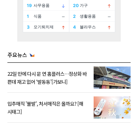
주요뉴스
22일 만에 다시 문 연 홈플러스…정상화 바
쁜데 재고 없어 ‘발동동’[가보니]
입추매직 '불발', 처서매직은 올까요? [해
시태그]