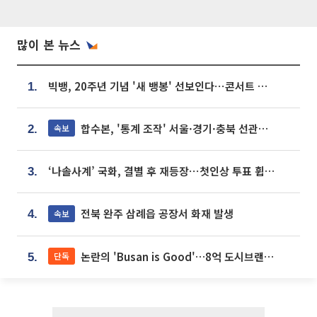
많이 본 뉴스
빅뱅, 20주년 기념 '새 뱅봉' 선보인다⋯콘서트 앞두고 팝업 개최
1.
합수본, '통계 조작' 서울·경기·충북 선관위 등 추가 압수수색
속보
2.
‘나솔사계’ 국화, 결별 후 재등장⋯첫인상 투표 휩쓸고 ‘인기녀’ 등극
3.
전북 완주 삼례읍 공장서 화재 발생
속보
4.
논란의 'Busan is Good'…8억 도시브랜드, 용산 대통령실 CI 업체가 수행
단독
5.