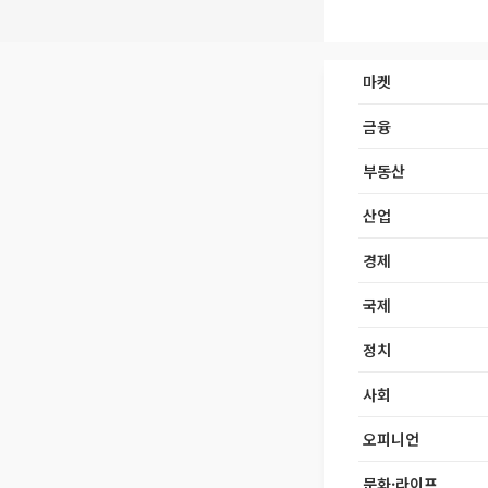
마켓
금융
부동산
산업
경제
국제
정치
사회
오피니언
문화·라이프