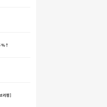
５%↑
브리핑]