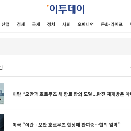
산업
경제
국제
정치
사회
오피니언
문화·라이프
건
이란 “오만과 호르무즈 새 항로 합의 도달...완전 재개방은 아
미국 “이란ㆍ오만 호르무즈 협상에 관여중⋯합의 임박”