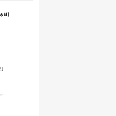
[종합]
보]
”