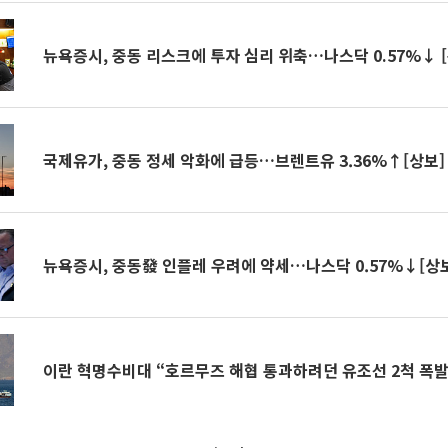
뉴욕증시, 중동 리스크에 투자 심리 위축…나스닥 0.57%↓ 
국제유가, 중동 정세 악화에 급등…브렌트유 3.36%↑[상보]
뉴욕증시, 중동發 인플레 우려에 약세…나스닥 0.57%↓[상
이란 혁명수비대 “호르무즈 해협 통과하려던 유조선 2척 폭발