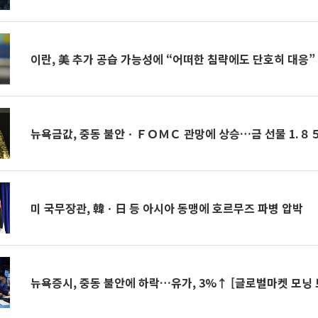
이란, 美 추가 공습 가능성에 “어떠한 침략에도 단호히 대응”
뉴욕금값, 중동 불안ㆍＦＯＭＣ 관망에 상승…금 선물 1.８
미 국무장관, 韓ㆍ日 등 아시아 동맹에 호르무즈 파병 압박
뉴욕증시, 중동 불안에 하락…유가, 3%↑ [글로벌마켓 모닝 