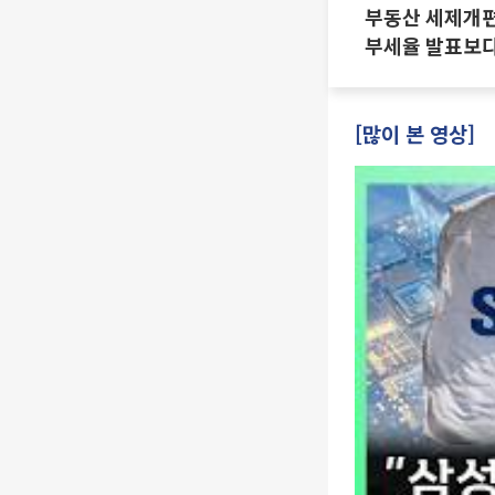
부동산 세제개편 
부세율 발표보다
·양도세 전망 I 
진미윤
[많이 본 영상]