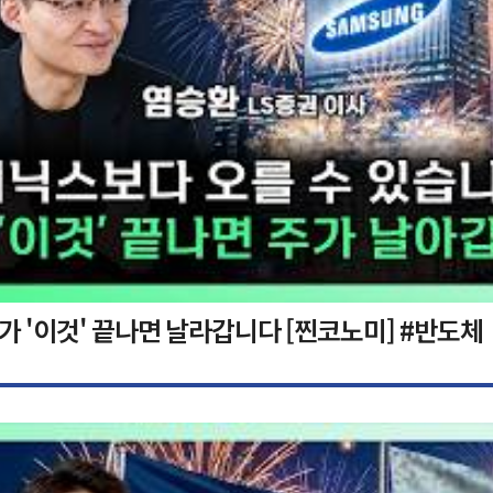
가 '이것' 끝나면 날라갑니다 [찐코노미] #반도체