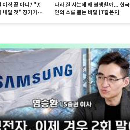
아직 끝 아냐? "종
나라 잘 사는데 왜 불행할까... 한국
 내릴 것" 장기거주
인의 소름 돋는 비밀 [T같은F]
집땅지성 I 김인만,