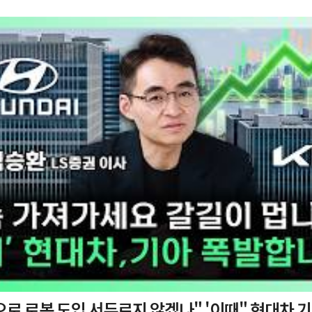
 도입 서두르지 않겠나" '이때" 현대차 기아 주가 폭