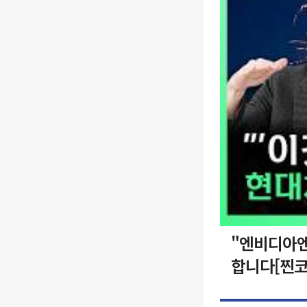
"엔비디아엔
합니다[찐코