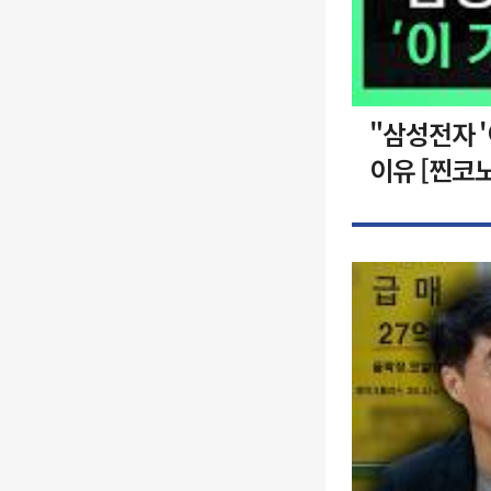
"삼성전자 
이유 [찐코