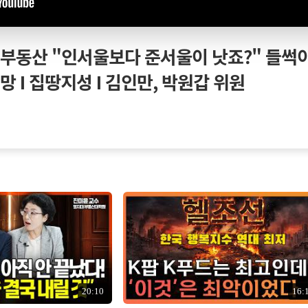
 부동산 "인서울보다 준서울이 낫죠?" 들썩
망 I 집땅지성 I 김인만, 박원갑 위원
20:10
16: