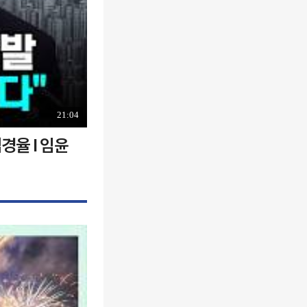
21:04
경율 I 임윤