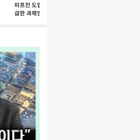
미프진 도입 논란, 시기상조인가 시
급한 과제인가 [T같은F]
삼성SDI 하
[찐코노미]