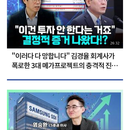
26:32
"이러다 다 망합니다" 김경율 회계사가
폭로한 3대 메가프로젝트의 충격적 진실
I 김경율 I 임윤선 I 정치대학