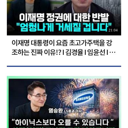
21:04
이재명 대통령이 요즘 초고가주택을 강
조하는 진짜 이유!? I 김경율 I 임윤선 I 정
치대학