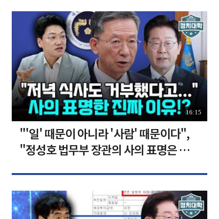
16:15
"'일' 때문이 아니라 '사람' 때문이다",
"정성호 법무부 장관의 사의 표명은 이재
명 정부의 가장 큰 위기" I 설주완 I 임윤
선 I 정치대학