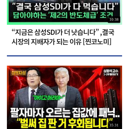
10:38
“지금은 삼성SDI가 더 낫습니다” ,결국
시장의 지배자가 되는 이유 [찐코노미]
35:31