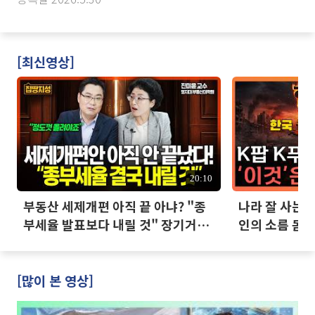
[최신영상]
20:10
부동산 세제개편 아직 끝 아냐? "종
나라 잘 사는데
부세율 발표보다 내릴 것" 장기거주
인의 소름 돋는
·양도세 전망 I 집땅지성 I 김인만,
진미윤
[많이 본 영상]