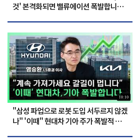
것' 본격화되면 밸류에이션 폭발합니다
[찐코노미]
10:10
"삼성 파업으로 로봇 도입 서두르지 않겠
나" '이때" 현대차 기아 주가 폭발적 성
장합니다 [찐코노미]