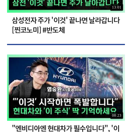
13:01
삼성전자 주가 '이것' 끝나면 날라갑니다
[찐코노미] #반도체
08:23
"엔비디아엔 현대차가 필수입니다", '이