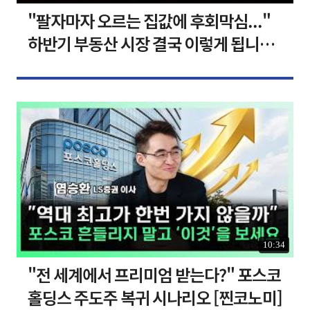
"팔자마자 오르는 집값에 후회막심..."
하반기 부동산 시장 결국 이렇게 됩니다 I
집땅지성 I 김인만, 심형석 교수
10:34
"전 세계에서 프리미엄 받는다?" 포스코
홀딩스 주도주 복귀 시나리오 [찐코노미]