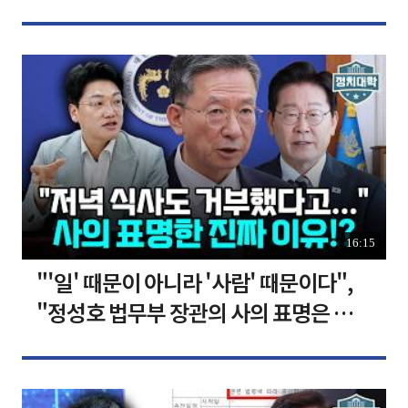
장합니다 [찐코노미]
16:15
"'일' 때문이 아니라 '사람' 때문이다",
"정성호 법무부 장관의 사의 표명은 이재
명 정부의 가장 큰 위기" I 설주완 I 임윤
선 I 정치대학