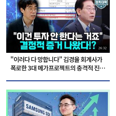
26:32
"이러다 다 망합니다" 김경율 회계사가
폭로한 3대 메가프로젝트의 충격적 진실
I 김경율 I 임윤선 I 정치대학