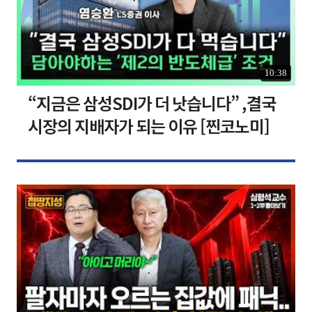
10:38
“지금은 삼성SDI가 더 낫습니다” ,결국
시장의 지배자가 되는 이유 [찐코노미]