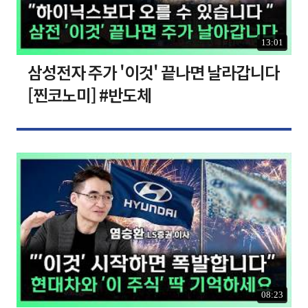
13:01
삼성전자 주가 '이것' 끝나면 날라갑니다
[찐코노미] #반도체
08:23