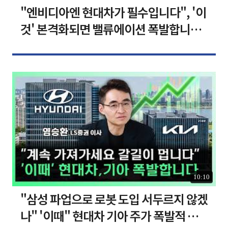
"엔비디아엔 현대차가 필수입니다", '이
것' 본격화되면 밸류에이션 폭발합니다
[찐코노미]
10:10
"삼성 파업으로 로봇 도입 서두르지 않겠
나" '이때" 현대차 기아 주가 폭발적 성