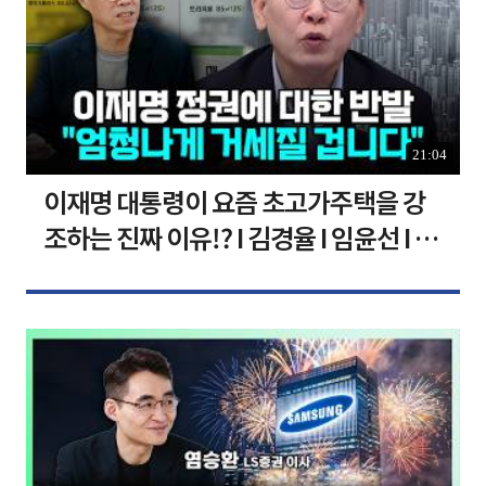
21:04
이재명 대통령이 요즘 초고가주택을 강
조하는 진짜 이유!? I 김경율 I 임윤선 I 정
치대학