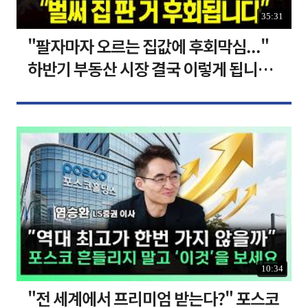
35:31
"팔자마자 오르는 집값에 후회막심..."
하반기 부동산 시장 결국 이렇게 됩니다 I
집땅지성 I 김인만, 심형석 교수
10:34
"전 세계에서 프리미엄 받는다?" 포스코