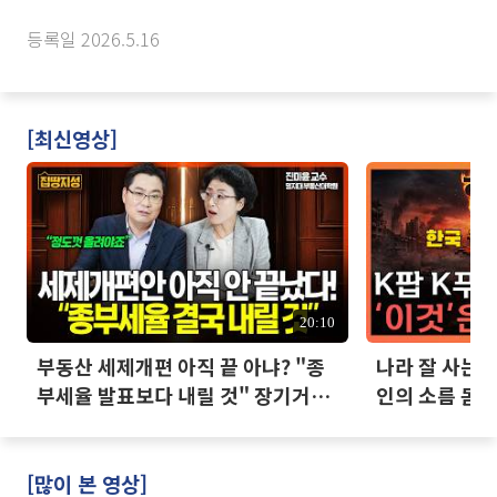
등록일 2026.5.16
[최신영상]
20:10
부동산 세제개편 아직 끝 아냐? "종
나라 잘 사는데
부세율 발표보다 내릴 것" 장기거주
인의 소름 돋는
·양도세 전망 I 집땅지성 I 김인만,
진미윤
[많이 본 영상]