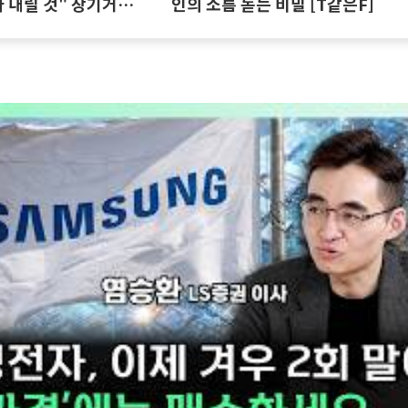
 내릴 것" 장기거주
인의 소름 돋는 비밀 [T같은F]
집땅지성 I 김인만,