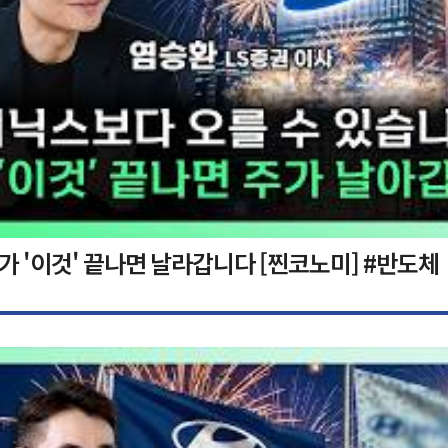
가 '이것' 끝나면 날라갑니다 [찐코노미] #반도체