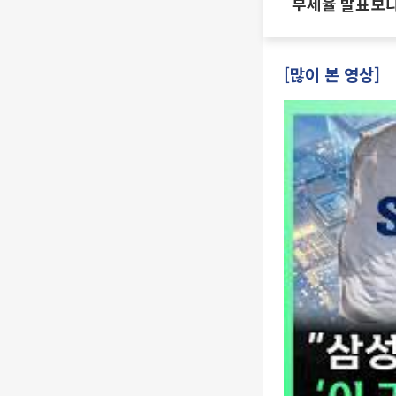
부세율 발표보다
·양도세 전망 I 
진미윤
[많이 본 영상]