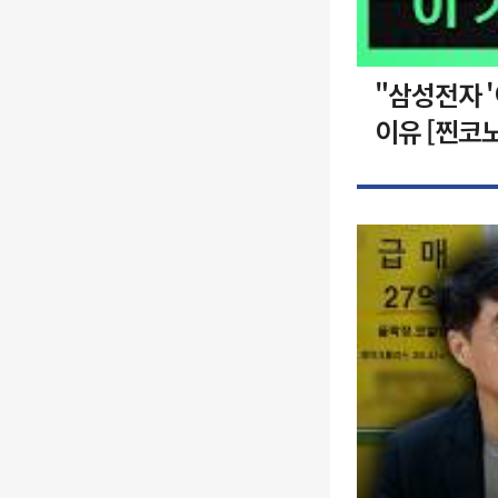
"삼성전자 
이유 [찐코