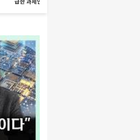
급한 과제인가 [T같은F]
삼성SDI 하
[찐코노미]