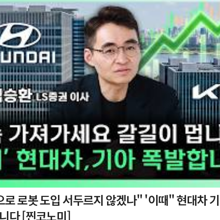
 도입 서두르지 않겠나" '이때" 현대차 기아 주가 폭
니다 [찐코노미]