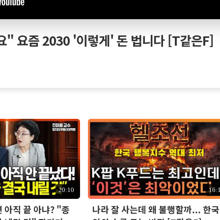
" 요즘 2030 '이렇게' 돈 법니다 [T같은F]
20:10
16:
아직 끝 아냐? "종
나라 잘 사는데 왜 불행할까... 한국