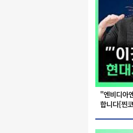
"엔비디아엔
합니다[찐코