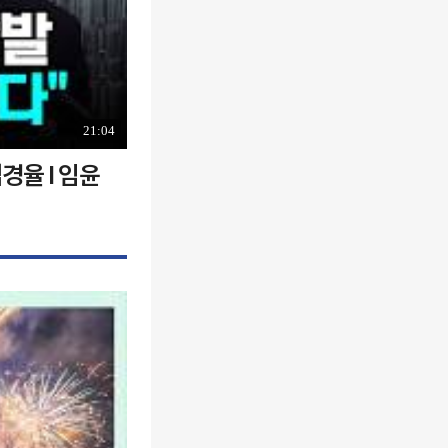
21:04
경율 I 임윤