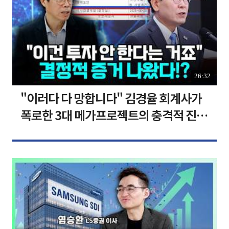
26:32
"이러다 다 망합니다" 김경율 회계사가
폭로한 3대 메가프로젝트의 충격적 진실
I 김경율 I 임윤선 I 정치대학