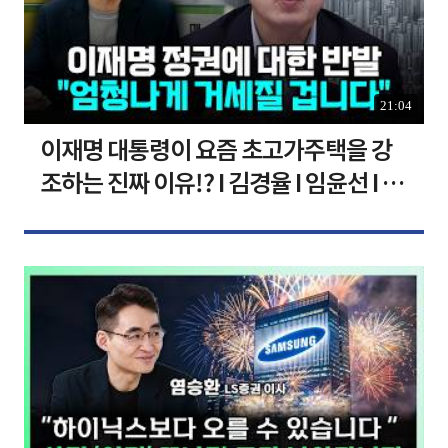
21:04
이재명 대통령이 요즘 초고가주택을 강
조하는 진짜 이유!? I 김경율 I 임윤선 I 정
치대학