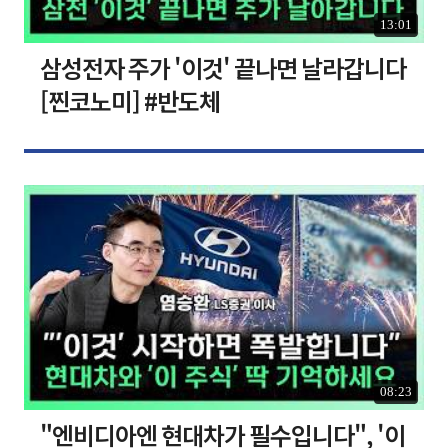
13:01
삼성전자 주가 '이것' 끝나면 날라갑니다
[찐코노미] #반도체
08:23
"엔비디아엔 현대차가 필수입니다", '이