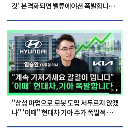
것' 본격화되면 밸류에이션 폭발합니다
[찐코노미]
10:10
"삼성 파업으로 로봇 도입 서두르지 않겠
나" '이때" 현대차 기아 주가 폭발적 성
장합니다 [찐코노미]