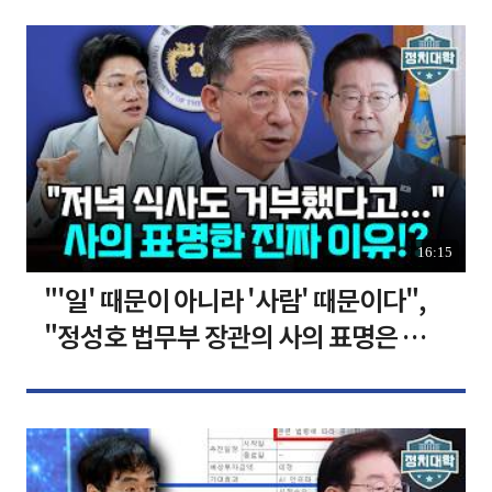
16:15
"'일' 때문이 아니라 '사람' 때문이다",
"정성호 법무부 장관의 사의 표명은 이재
명 정부의 가장 큰 위기" I 설주완 I 임윤
선 I 정치대학