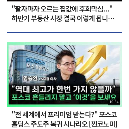
"팔자마자 오르는 집값에 후회막심..."
하반기 부동산 시장 결국 이렇게 됩니다 I
집땅지성 I 김인만, 심형석 교수
10:34
"전 세계에서 프리미엄 받는다?" 포스코
홀딩스 주도주 복귀 시나리오 [찐코노미]