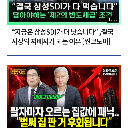
10:38
“지금은 삼성SDI가 더 낫습니다” ,결국
시장의 지배자가 되는 이유 [찐코노미]
35:31