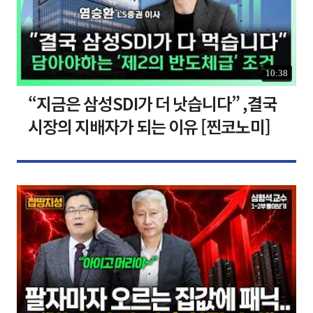
10:38
“지금은 삼성SDI가 더 낫습니다” ,결국
시장의 지배자가 되는 이유 [찐코노미]