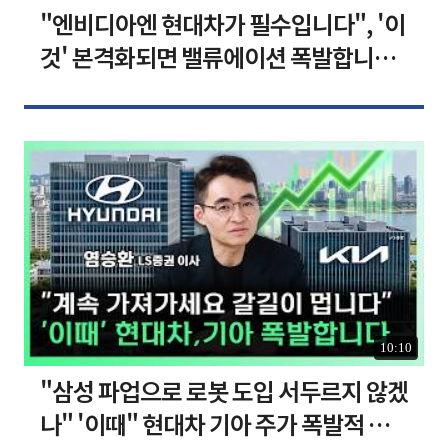
"엔비디아엔 현대차가 필수입니다", '이
것' 본격화되면 밸류에이션 폭발합니다
[찐코노미]
10:10
"삼성 파업으로 로봇 도입 서두르지 않겠
나" '이때" 현대차 기아 주가 폭발적 성