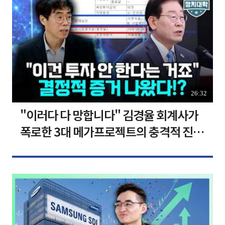
26:32
"이러다 다 망합니다" 김경율 회계사가
폭로한 3대 메가프로젝트의 충격적 진실
I 김경율 I 임윤선 I 정치대학