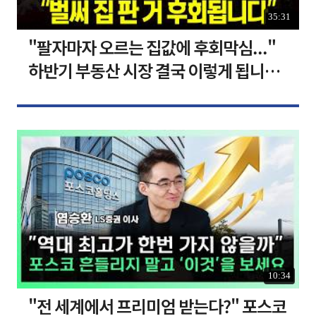
35:31
"팔자마자 오르는 집값에 후회막심..."
하반기 부동산 시장 결국 이렇게 됩니다 I
집땅지성 I 김인만, 심형석 교수
10:34
"전 세계에서 프리미엄 받는다?" 포스코