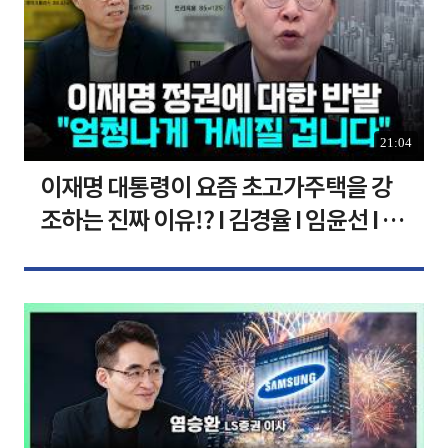
21:04
이재명 대통령이 요즘 초고가주택을 강
조하는 진짜 이유!? I 김경율 I 임윤선 I 정
치대학