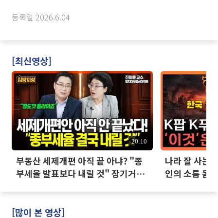
등록일 2026.6.04
[최신영상]
20:10
부동산 세제개편 아직 끝 아냐? "종
나라 잘 사는데
부세율 발표보다 내릴 것" 장기거주
인의 소름 돋는
·양도세 전망 I 집땅지성 I 김인만,
진미윤
[많이 본 영상]