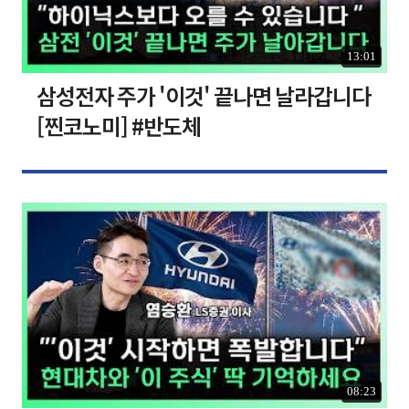
13:01
삼성전자 주가 '이것' 끝나면 날라갑니다
[찐코노미] #반도체
08:23