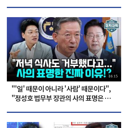
장합니다 [찐코노미]
16:15
"'일' 때문이 아니라 '사람' 때문이다",
"정성호 법무부 장관의 사의 표명은 이재
명 정부의 가장 큰 위기" I 설주완 I 임윤
선 I 정치대학