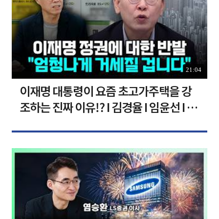
21:04
이재명 대통령이 요즘 초고가주택을 강
조하는 진짜 이유!? I 김경율 I 임윤선 I 정
치대학