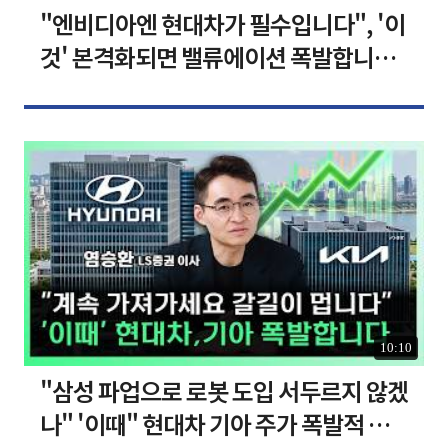
"엔비디아엔 현대차가 필수입니다", '이
것' 본격화되면 밸류에이션 폭발합니다
[찐코노미]
10:10
"삼성 파업으로 로봇 도입 서두르지 않겠
나" '이때" 현대차 기아 주가 폭발적 성