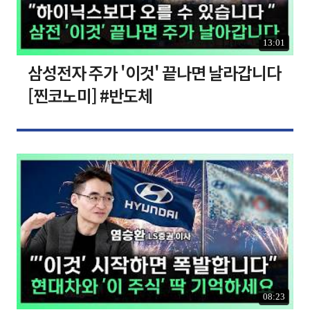
13:01
삼성전자 주가 '이것' 끝나면 날라갑니다
[찐코노미] #반도체
08:23