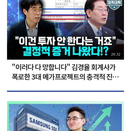
26:32
"이러다 다 망합니다" 김경율 회계사가
폭로한 3대 메가프로젝트의 충격적 진실
I 김경율 I 임윤선 I 정치대학