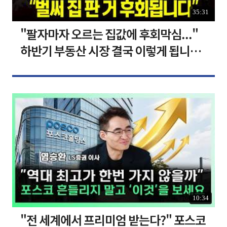
35:31
"팔자마자 오르는 집값에 후회막심..."
하반기 부동산 시장 결국 이렇게 됩니다 I
집땅지성 I 김인만, 심형석 교수
10:34
"전 세계에서 프리미엄 받는다?" 포스코