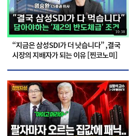
10:38
“지금은 삼성SDI가 더 낫습니다” ,결국
시장의 지배자가 되는 이유 [찐코노미]