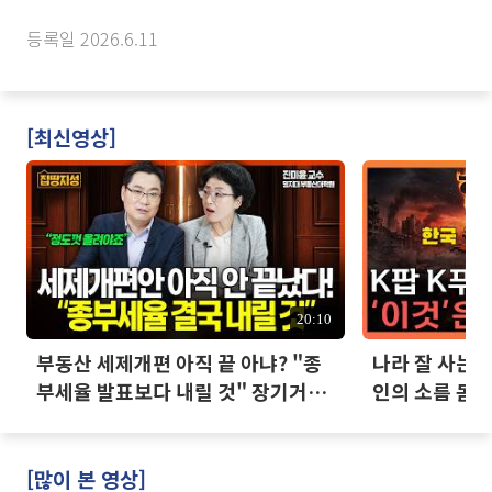
등록일 2026.6.11
[최신영상]
20:10
부동산 세제개편 아직 끝 아냐? "종
나라 잘 사는데
부세율 발표보다 내릴 것" 장기거주
인의 소름 돋는
·양도세 전망 I 집땅지성 I 김인만,
진미윤
[많이 본 영상]