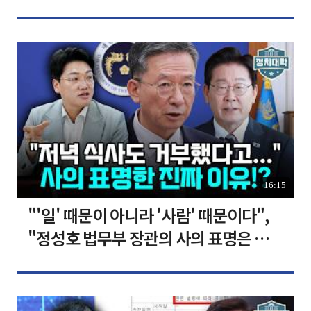
장합니다 [찐코노미]
16:15
"'일' 때문이 아니라 '사람' 때문이다",
"정성호 법무부 장관의 사의 표명은 이재
명 정부의 가장 큰 위기" I 설주완 I 임윤
선 I 정치대학