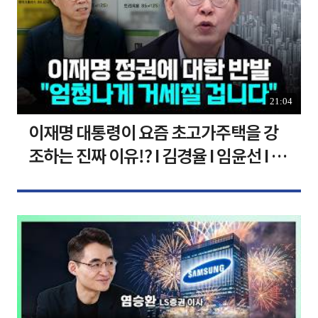
21:04
이재명 대통령이 요즘 초고가주택을 강
조하는 진짜 이유!? I 김경율 I 임윤선 I 정
치대학