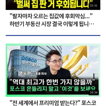
35:31
"팔자마자 오르는 집값에 후회막심..."
하반기 부동산 시장 결국 이렇게 됩니다 I
집땅지성 I 김인만, 심형석 교수
10:34
"전 세계에서 프리미엄 받는다?" 포스코