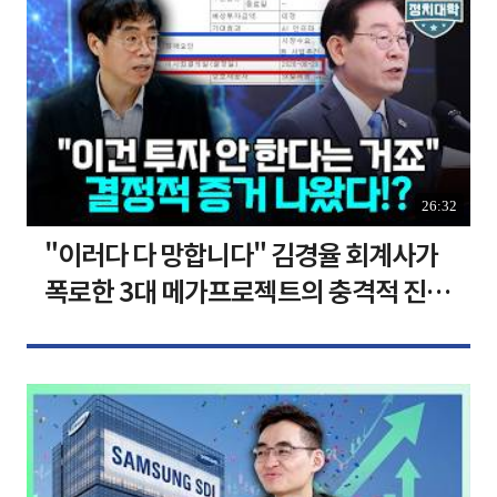
26:32
"이러다 다 망합니다" 김경율 회계사가
폭로한 3대 메가프로젝트의 충격적 진실
I 김경율 I 임윤선 I 정치대학