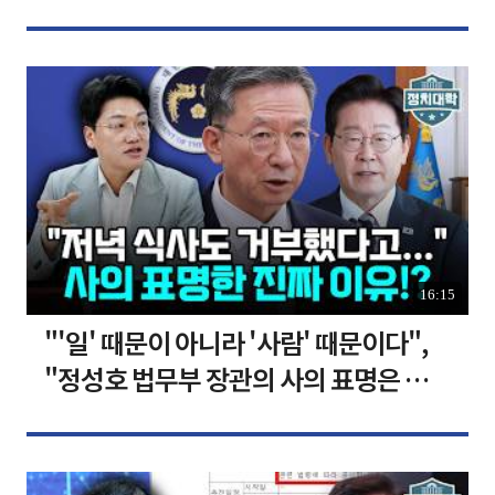
장합니다 [찐코노미]
16:15
"'일' 때문이 아니라 '사람' 때문이다",
"정성호 법무부 장관의 사의 표명은 이재
명 정부의 가장 큰 위기" I 설주완 I 임윤
선 I 정치대학