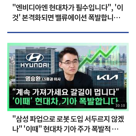
"엔비디아엔 현대차가 필수입니다", '이
것' 본격화되면 밸류에이션 폭발합니다
[찐코노미]
10:10
"삼성 파업으로 로봇 도입 서두르지 않겠
나" '이때" 현대차 기아 주가 폭발적 성