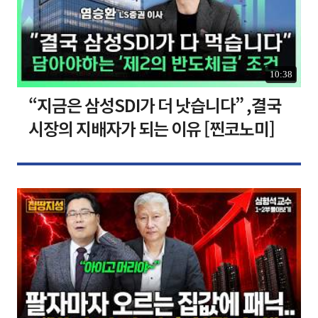
10:38
“지금은 삼성SDI가 더 낫습니다” ,결국
시장의 지배자가 되는 이유 [찐코노미]