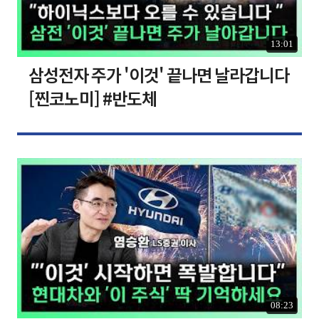
13:01
삼성전자 주가 '이것' 끝나면 날라갑니다
[찐코노미] #반도체
08:23