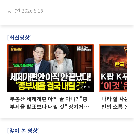
등록일 2026.5.16
[최신영상]
20:10
부동산 세제개편 아직 끝 아냐? "종
나라 잘 사는데
부세율 발표보다 내릴 것" 장기거주
인의 소름 돋는
·양도세 전망 I 집땅지성 I 김인만,
진미윤
[많이 본 영상]