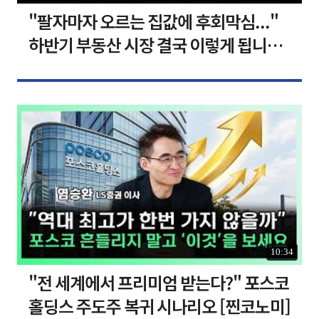
"팔자마자 오르는 집값에 후회막심..."
하반기 부동산 시장 결국 이렇게 됩니다 I
집땅지성 I 김인만, 심형석 교수
10:34
"전 세계에서 프리미엄 받는다?" 포스코
홀딩스 주도주 복귀 시나리오 [찐코노미]