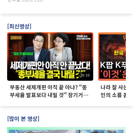
[최신영상]
20:10
부동산 세제개편 아직 끝 아냐? "종
나라 잘 사는데
부세율 발표보다 내릴 것" 장기거주
인의 소름 돋는
·양도세 전망 I 집땅지성 I 김인만,
진미윤
[많이 본 영상]