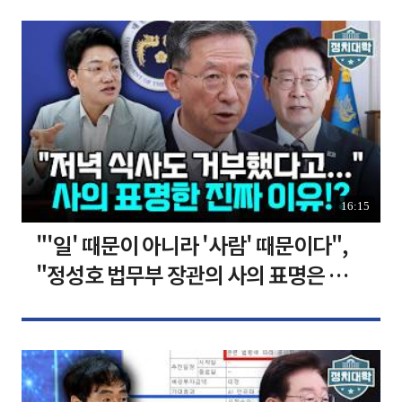
16:15
"'일' 때문이 아니라 '사람' 때문이다",
"정성호 법무부 장관의 사의 표명은 이재
명 정부의 가장 큰 위기" I 설주완 I 임윤
선 I 정치대학