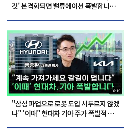
것' 본격화되면 밸류에이션 폭발합니다
[찐코노미]
10:10
"삼성 파업으로 로봇 도입 서두르지 않겠
나" '이때" 현대차 기아 주가 폭발적 성
장합니다 [찐코노미]