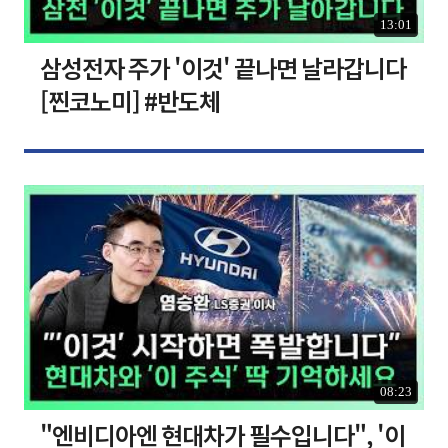
13:01
삼성전자 주가 '이것' 끝나면 날라갑니다
[찐코노미] #반도체
08:23
"엔비디아엔 현대차가 필수입니다", '이