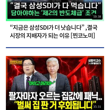
10:38
“지금은 삼성SDI가 더 낫습니다” ,결국
시장의 지배자가 되는 이유 [찐코노미]
35:31