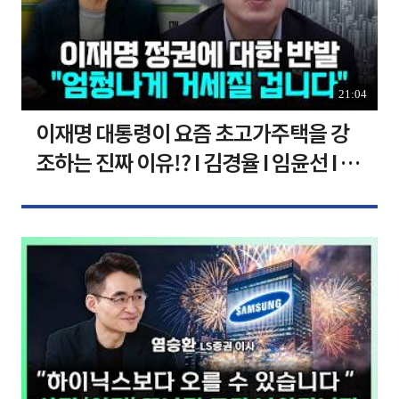
21:04
이재명 대통령이 요즘 초고가주택을 강
조하는 진짜 이유!? I 김경율 I 임윤선 I 정
치대학