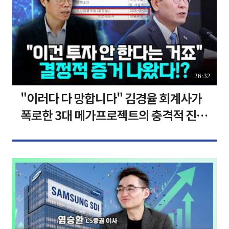
26:32
"이러다 다 망합니다" 김경율 회계사가
폭로한 3대 메가프로젝트의 충격적 진실
I 김경율 I 임윤선 I 정치대학