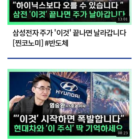
13:01
삼성전자 주가 '이것' 끝나면 날라갑니다
[찐코노미] #반도체
08:23