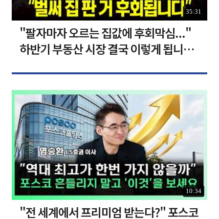
35:31
"팔자마자 오르는 집값에 후회막심..."
하반기 부동산 시장 결국 이렇게 됩니다 I
집땅지성 I 김인만, 심형석 교수
10:34
"전 세계에서 프리미엄 받는다?" 포스코