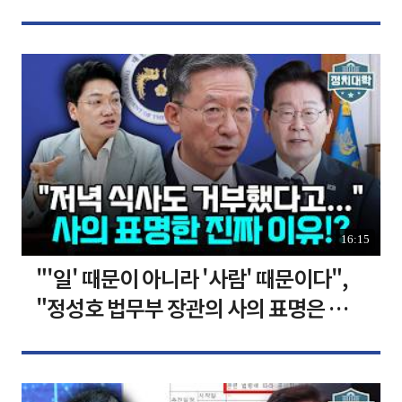
장합니다 [찐코노미]
16:15
"'일' 때문이 아니라 '사람' 때문이다",
"정성호 법무부 장관의 사의 표명은 이재
명 정부의 가장 큰 위기" I 설주완 I 임윤
선 I 정치대학