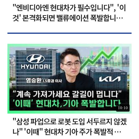
"엔비디아엔 현대차가 필수입니다", '이
것' 본격화되면 밸류에이션 폭발합니다
[찐코노미]
10:10
"삼성 파업으로 로봇 도입 서두르지 않겠
나" '이때" 현대차 기아 주가 폭발적 성