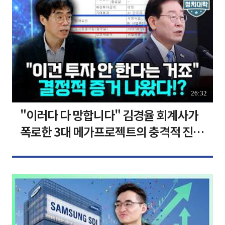
26:32
"이러다 다 망합니다" 김경율 회계사가
폭로한 3대 메가프로젝트의 충격적 진실
I 김경율 I 임윤선 I 정치대학