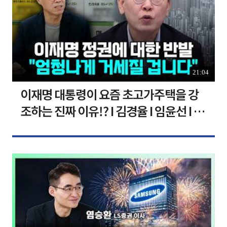
21:04
이재명 대통령이 요즘 초고가주택을 강
조하는 진짜 이유!? I 김경율 I 임윤선 I 정
치대학