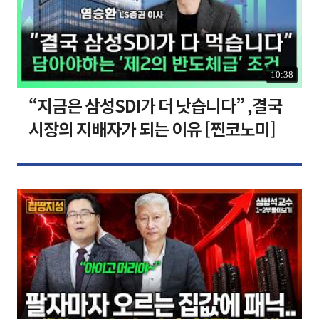
10:38
“지금은 삼성SDI가 더 낫습니다” ,결국
시장의 지배자가 되는 이유 [찐코노미]