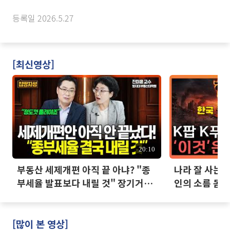
등록일 2026.5.27
[최신영상]
20:10
부동산 세제개편 아직 끝 아냐? "종
나라 잘 사는데
부세율 발표보다 내릴 것" 장기거주
인의 소름 돋는
·양도세 전망 I 집땅지성 I 김인만,
진미윤
[많이 본 영상]