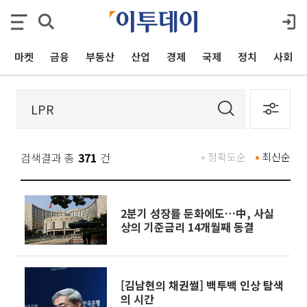
마켓
금융
부동산
산업
경제
국제
정치
사회
검색결과 총
371
건
정확도순
최신순
2분기 성장률 둔화에도…中, 사실
상의 기준금리 14개월째 동결
[김남현의 채권썰] 백투백 인상 탐색
의 시간