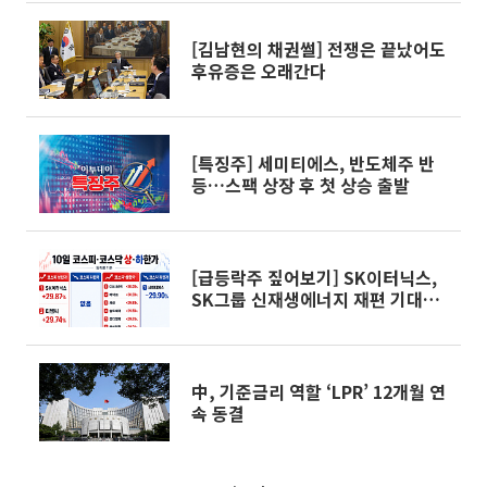
[김남현의 채권썰] 전쟁은 끝났어도
후유증은 오래간다
[특징주] 세미티에스, 반도체주 반
등…스팩 상장 후 첫 상승 출발
[급등락주 짚어보기] SK이터닉스,
SK그룹 신재생에너지 재편 기대에
‘上’⋯화신정공은 3연상
中, 기준금리 역할 ‘LPR’ 12개월 연
속 동결