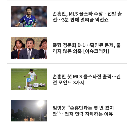
손흥민, MLS 올스타 주장ㆍ선발 출
전⋯3분 만에 멀티골 역전쇼
축협 청문회 D-1…확인된 문제, 풀
리지 않은 의혹 [이슈크래커]
손흥민 첫 MLS 올스타전 출격⋯관
전 포인트 3가지
임영웅 "손흥민과는 몇 번 봤지
만"⋯먼저 연락 자제하는 이유