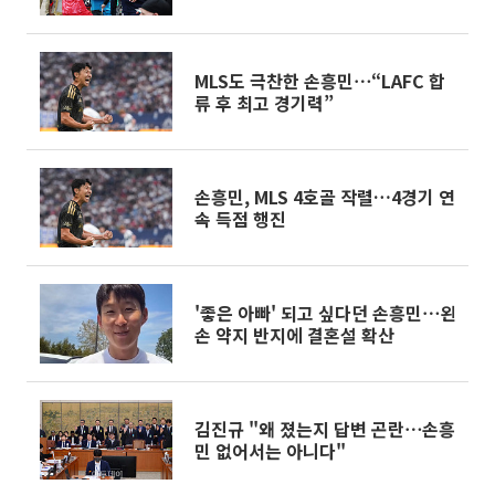
MLS도 극찬한 손흥민⋯“LAFC 합
류 후 최고 경기력”
손흥민, MLS 4호골 작렬…4경기 연
속 득점 행진
'좋은 아빠' 되고 싶다던 손흥민⋯왼
손 약지 반지에 결혼설 확산
김진규 "왜 졌는지 답변 곤란⋯손흥
민 없어서는 아니다"