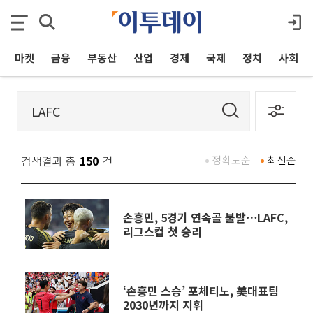
마켓
금융
부동산
산업
경제
국제
정치
사회
검색결과 총
150
건
정확도순
최신순
손흥민, 5경기 연속골 불발⋯LAFC,
리그스컵 첫 승리
‘손흥민 스승’ 포체티노, 美대표팀
2030년까지 지휘