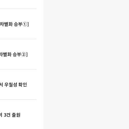
 차별화 승부①]
차별화 승부②]
상서 우월성 확인
 3건 출원