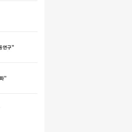
공동연구"
화”
”