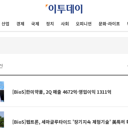
산업
경제
국제
정치
사회
오피니언
문화·라이프
건
[BioS]한미약품, 2Q 매출 4672억·영업이익 1311억
[BioS]펩트론, 세마글루타이드 '장기지속 제형기술' 美특허