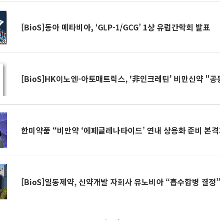
[BioS]동아 메타비아, ‘GLP-1/GCG’ 1상 유럽간학회 발표
[BioS]HK이노엔-아토매트릭스, '非인크레틴' 비만신약 "
한미약품 “비만약 ‘에페글레나타이드’ 연내 상용화 준비 본격
[BioS]일동제약, 신약개발 자회사 유노비아 “흡수합병 결정