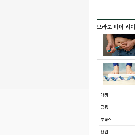
브라보 마이 라
마켓
금융
부동산
산업