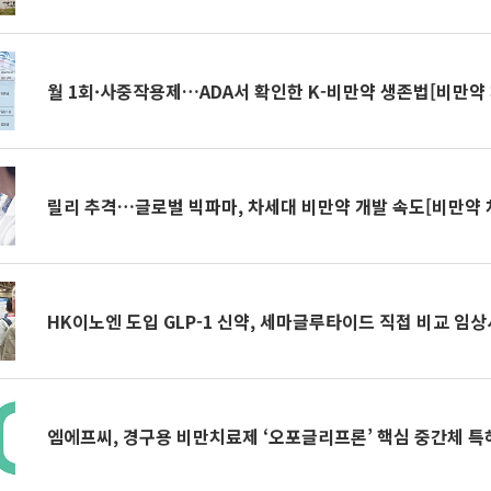
월 1회·사중작용제…ADA서 확인한 K-비만약 생존법[비만약
릴리 추격…글로벌 빅파마, 차세대 비만약 개발 속도[비만약 
HK이노엔 도입 GLP-1 신약, 세마글루타이드 직접 비교 임
엠에프씨, 경구용 비만치료제 ‘오포글리프론’ 핵심 중간체 특허