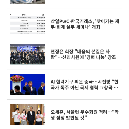
응
삼일PwC·한국거래소, '찾아가는 재
무·회계 실무 세미나' 개최
현정은 회장 "배움의 본질은 사
람"…신입사원에 '경험 나눔' 강조
AI 협력기구 띄운 중국…시진핑 “한
국가 독주 아닌 국제 협력 교향곡 돼
야”
오세훈, 서울런 우수회원 격려⋯“학
생 성장 발판될 것”