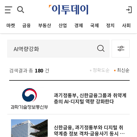
마켓
금융
부동산
산업
경제
국제
정치
사회
검색결과 총
180
건
정확도순
최신순
과기정통부, 신한금융그룹과 취약계
층의 AI·디지털 역량 강화한다
신한금융, 과기정통부와 디지털 취
약계층 정보 격차·금융사기 동시 대