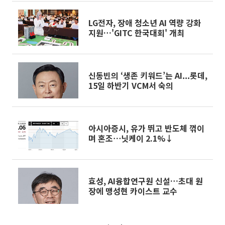
LG전자, 장애 청소년 AI 역량 강화
지원…'GITC 한국대회' 개최
신동빈의 ‘생존 키워드’는 AI...롯데,
15일 하반기 VCM서 숙의
아시아증시, 유가 뛰고 반도체 꺾이
며 혼조⋯닛케이 2.1%↓
효성, AI융합연구원 신설…초대 원
장에 맹성현 카이스트 교수