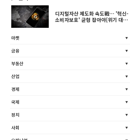
디지털자산 제도화 속도戰… '혁신-
소비자보호' 균형 잡아야[위기 대한
민국, 이것만은 꼭 ⑤]
마켓
금융
부동산
산업
경제
국제
정치
사회