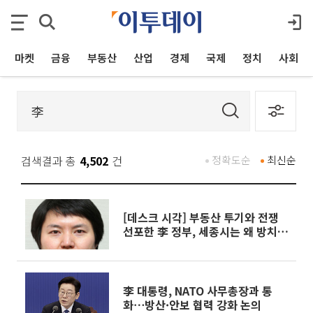
마켓
금융
부동산
산업
경제
국제
정치
사회
검색결과 총
4,502
건
정확도순
최신순
[데스크 시각] 부동산 투기와 전쟁
선포한 李 정부, 세종시는 왜 방치하
나
李 대통령, NATO 사무총장과 통
화⋯방산·안보 협력 강화 논의