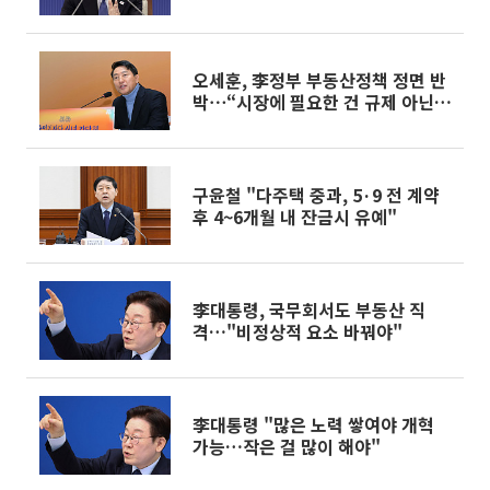
오세훈, 李정부 부동산정책 정면 반
박⋯“시장에 필요한 건 규제 아닌
공급” [종합]
구윤철 "다주택 중과, 5·9 전 계약
후 4~6개월 내 잔금시 유예"
李대통령, 국무회서도 부동산 직
격…"비정상적 요소 바꿔야"
李대통령 "많은 노력 쌓여야 개혁
가능…작은 걸 많이 해야"